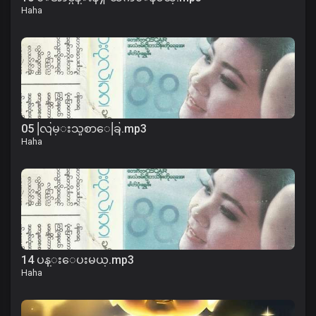
Haha
05 လြမ္းသူစာေခြ.mp3
Haha
14 ပန္းေပးမယ္.mp3
Haha