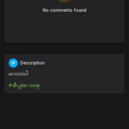
No comments found
Description
မဂၤလာပါ
#အိျဖဴ​ေတးစု