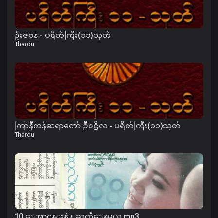
ဦးဇဝန - ပရိတ်ကြီး(၁၁)သုတ်
Thardu
ကြာနီကန်ဆရာတော် ဦဇဋိလ - ပရိတ်ကြီး(၁၁)သုတ်
Thardu
10 ေအာင္ပန္းနဲ႔ ႀကိဳေနမယ္.mp3