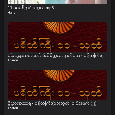
11 မေမ့နိုင္တာပဲ ခက္တယ္.mp3
Haha
မင်းကွန်းဆရာတော် ဦးဝိစိတ္တသာရာဘိဝံသ - ပရိတ်ကြီး(၁၁)သုတ်၊ ကမ္မဝါ
Thardu
ဦးဉာဏိဿရ - ပရိတ်ကြီး(၁၁)သုတ်၊ ပါဠိအနက် (၂)
Thardu