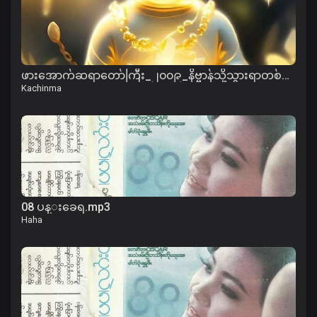
ဖားအောက်ဆရာတော်ကြီး_၂၀၀၉_နိဗ္ဗာန်သို့သွားရာတစ်ကြောင်းတည်းသောလမ်း-အပိုင်း-၀၁.mp3
Kachinma
08 ပန္းခေရ.mp3
Haha