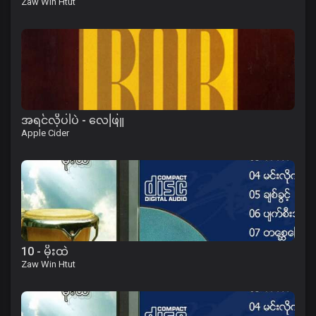
Zaw Win Htut
အရင်လိုပါပဲ - လေဖြူ
Apple Cider
10 - မိုးထဲ
Zaw Win Htut