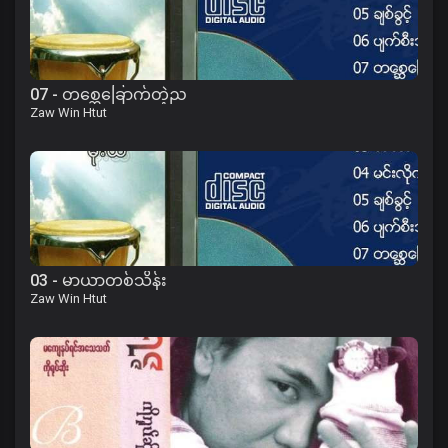
07 - တစ္ဆေခြောက်တဲ့ည
Zaw Win Htut
03 - မာယာတစ်သိန်း
Zaw Win Htut