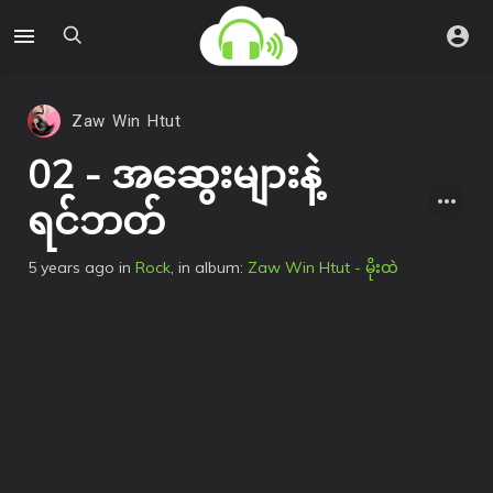
Zaw Win Htut
02 - အဆွေးများနဲ့
ရင်ဘတ်
5 years ago
in
Rock
, in album:
Zaw Win Htut - မိုးထဲ