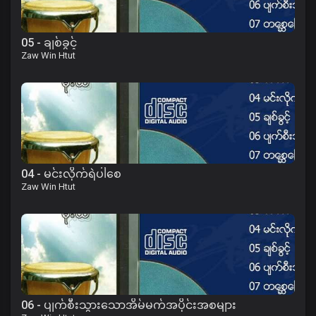
05 - ချစ်ခွင့်
Zaw Win Htut
04 - မင်းလိုက်ရဲပါစေ
Zaw Win Htut
06 - ပျက်စီးသွားသောအိမ်မက်အပိုင်းအစများ