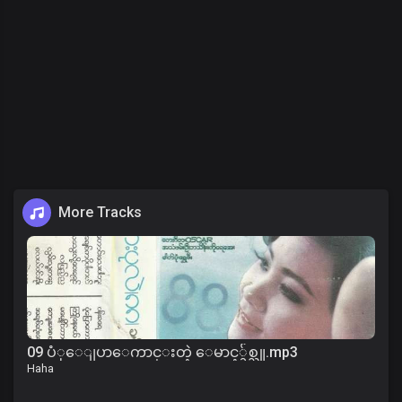
More Tracks
09 ပံုေျပာေကာင္းတဲ့ ေမာင့္ခ်စ္သူ.mp3
Haha