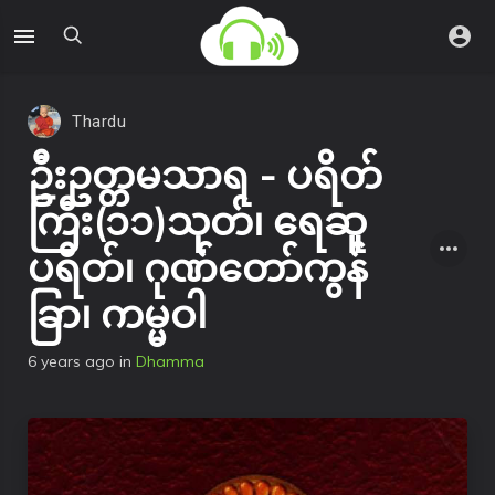
Thardu
ဦးဥတ္တမသာရ - ပရိတ်
ကြီး(၁၁)သုတ်၊ ရေဆူ
ပရိတ်၊ ဂုဏ်တော်ကွန်
ခြာ၊ ကမ္မဝါ
6 years ago
in
Dhamma