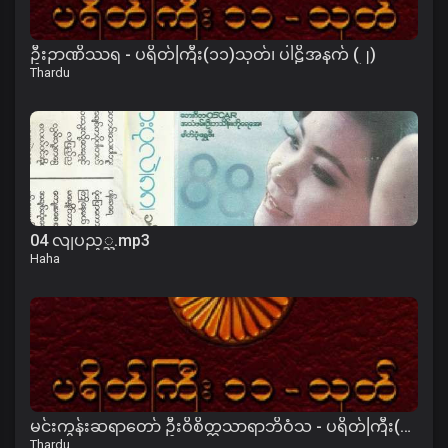
ဦးဉာဏိဿရ - ပရိတ်ကြီး(၁၁)သုတ်၊ ပါဠိအနက် (၂)
Thardu
04 လျပည့္ည.mp3
Haha
မင်းကွန်းဆရာတော် ဦးဝိစိတ္တသာရာဘိဝံသ - ပရိတ်ကြီး(၁၁)သုတ်၊ ကမ္မဝါ
Thardu