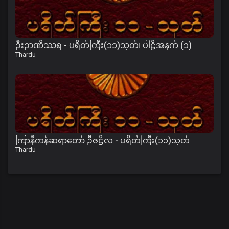
ဦးဉာဏိဿရ - ပရိတ်ကြီး(၁၁)သုတ်၊ ပါဠိအနက် (၁)
Thardu
ကြာနီကန်ဆရာတော် ဦဇဋိလ - ပရိတ်ကြီး(၁၁)သုတ်
Thardu