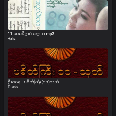
11 မေမ့နိုင္တာပဲ ခက္တယ္.mp3
Haha
ဦးဇဝန - ပရိတ်ကြီး(၁၁)သုတ်
Thardu