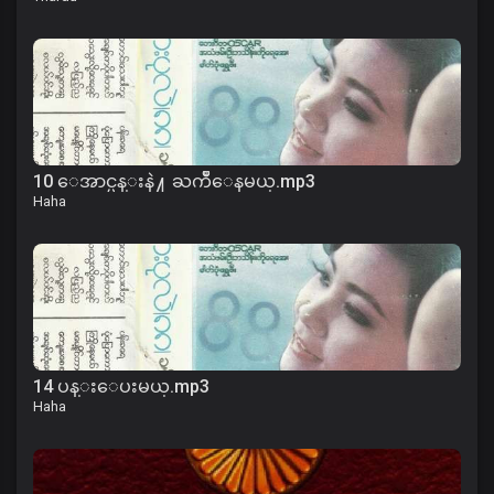
10 ေအာင္ပန္းနဲ႔ ႀကိဳေနမယ္.mp3
Haha
14 ပန္းေပးမယ္.mp3
Haha