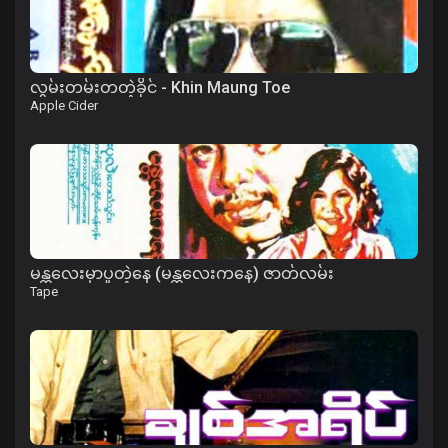
လွမ်းတမ်းတတဲ့ခိုင် - Khin Maung Toe
Apple Cider
မန္တလေးမှာပူတဲ့နေ (မန္တလေးကနေ) ဇာတ်လမ်း
Tape