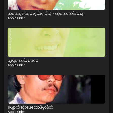
အမေဆူရင်မောင့်ဆီပြေးခဲ့ - တွံတေးသိန်းတန်
Apple Cider
သူရဲကောင်းမေမေ
Apple Cider
ပျောက်ဆုံးနေသောနိဗ္ဗာန်ဘုံ
Apple Cider