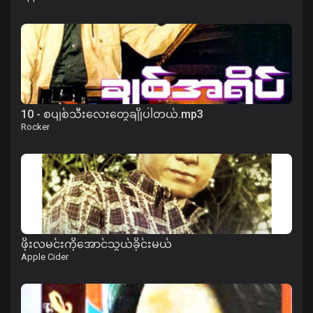
10 - စပျစ်သီးလေးတွေချိုပါတယ်.mp3
Rocker
ဖိုးလမင်းကိုအောင်သွယ်ခိုင်းမယ်
Apple Cider