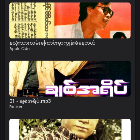
နှလုံးသားလမ်းကြောင်းမှာကျွန်းခံနေတယ်
Apple Cider
01 - ချစ်အရိပ်.mp3
Rocker