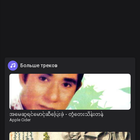
Больше треков
အမေဆူရင်မောင့်ဆီပြေးခဲ့ - တွံတေးသိန်းတန်
Apple Cider