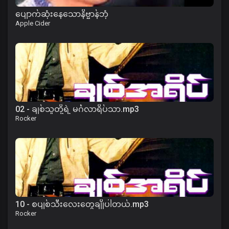
ပျောက်ဆုံးနေသောနိဗ္ဗာန်ဘုံ
Apple Cider
02 - ချစ်သူတို့ရဲ့ မင်္ဂလာရိပ်သာ.mp3
Rocker
10 - စပျစ်သီးလေးတွေချိုပါတယ်.mp3
Rocker