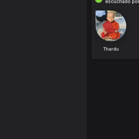
escuchado po
Thardu