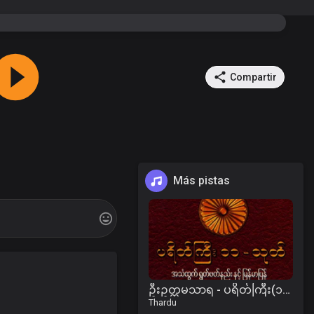
Compartir
Más pistas
ဦးဥတ္တမသာရ - ပရိတ်ကြီး(၁၁)သုတ်၊ ရေဆူပရိတ်၊ ဂုဏ်တော်ကွန်ခြာ၊ ကမ္မဝါ
Thardu