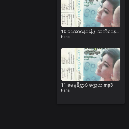
10 ေအာင္ပန္းနဲ႔ ႀကိဳေနမယ္.mp3
Haha
11 မေမ့နိုင္တာပဲ ခက္တယ္.mp3
Haha