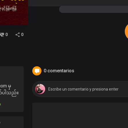
0
0
0 comentarios
om မှ
ော်ပါသည်။
သ
e