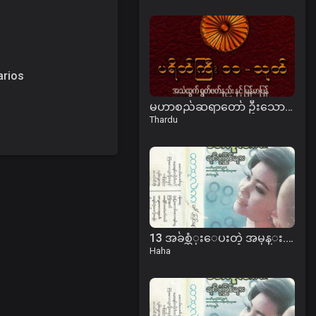
arios
မဟာစည်ဆရာတော် ဦးသောဘန - ပရိတ်ကြီး(၁၁)သုတ်
Thardu
13 အခ်စ္ဆံုးေပးတဲ့ အမုန္း.mp3
Haha