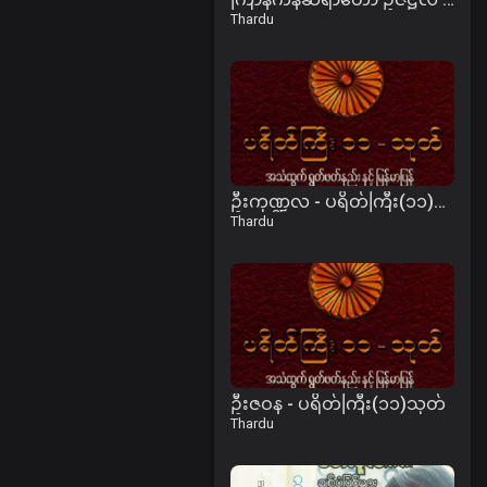
Thardu
ဦးကုဏ္ဍလ - ပရိတ်ကြီး(၁၁)သုတ်၊ ပါဠိအနက်
Thardu
ဦးဇဝန - ပရိတ်ကြီး(၁၁)သုတ်
Thardu