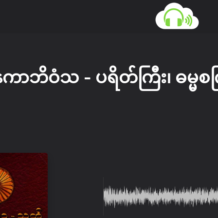
နကာဘိဝံသ - ပရိတ်ကြီး၊ ဓမ္မ