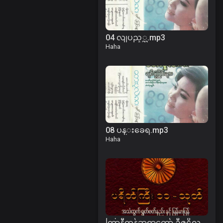
04 လျပည့္ည.mp3
Haha
08 ပန္းခေရ.mp3
Haha
ကြာနီကန်ဆရာတော် ဦဇဋိလ - ပရိတ်ကြီး(၁၁)သုတ်