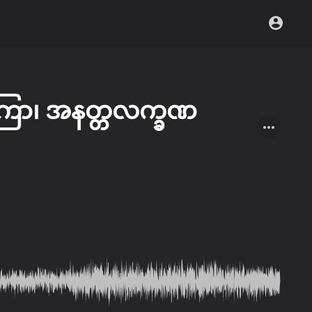
စကြာ၊ အနတ္တလက္ခဏ