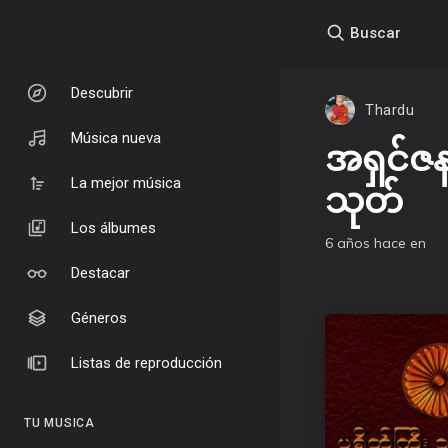
Buscar
Descubrir
Thardu
Música nueva
အရှင်ဇ
La mejor música
သုတ်
Los álbumes
6 años hace
en
Destacar
Géneros
Listas de reproducción
TU MUSICA