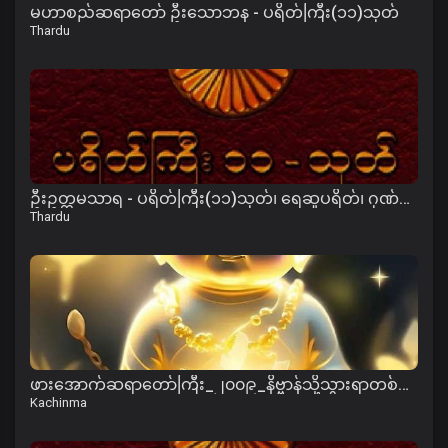
မဟာစည်ဆရာတော် ဦးသောဘန - ပရိတ်ကြီး(၁၁)သုတ်
Thardu
ဦးဥတ္တမသာရ - ပရိတ်ကြီး(၁၁)သုတ်၊ ရေဆူပရိတ်၊ ဂုဏ်တော်ကွန်ခြာ၊ ကမ္မဝါ
Thardu
ဖားအောက်ဆရာတော်ကြီး_၂၀၀၉_နိဗ္ဗာန်သို့သွားရာတစ်ကြောင်းတည်းသောလမ်း-အပိုင်း-၀၁.mp3
Kachinma