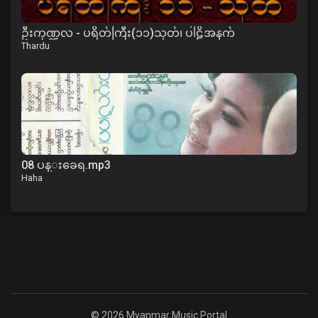
ဦးကုဏ္ဍလ - ပရိတ်ကြီး(၁၁)သုတ်၊ ပါဠိအနက်
Thardu
08 ပန္းခေရ.mp3
Haha
© 2026 Myanmar Music Portal