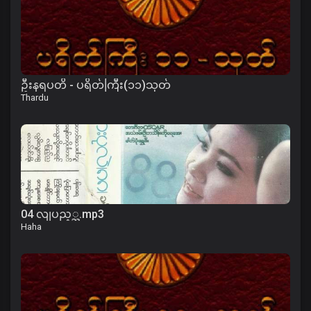
ဦးနရပတိ - ပရိတ်ကြီး(၁၁)သုတ်
Thardu
04 လျပည့္ည.mp3
Haha