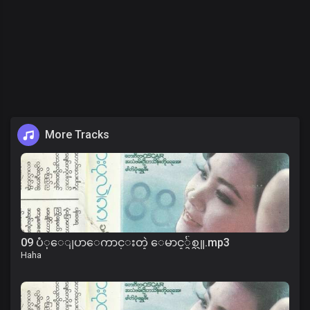
More Tracks
09 ပံုေျပာေကာင္းတဲ့ ေမာင့္ခ်စ္သူ.mp3
Haha