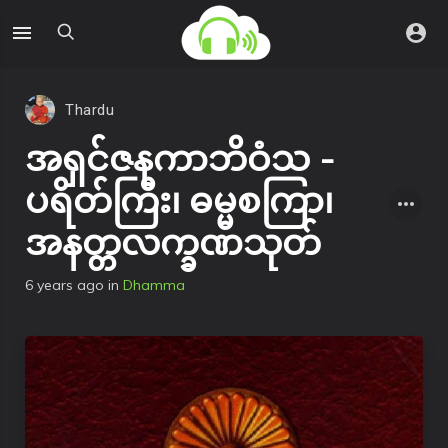
Thardu
အရှင်ဇနကာဘိဝံသ -
ပရိတ်ကြီး၊ ဓမ္မစကြာ၊
အနတ္တလက္ခဏသုတ်
6 years ago
in
Dhamma