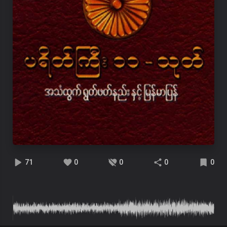
71
0
0
0
0