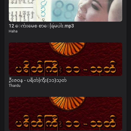
12 ေက်းမေစ စာေခြမပါး.mp3
Haha
ဦးဇဝန - ပရိတ်ကြီး(၁၁)သုတ်
Thardu