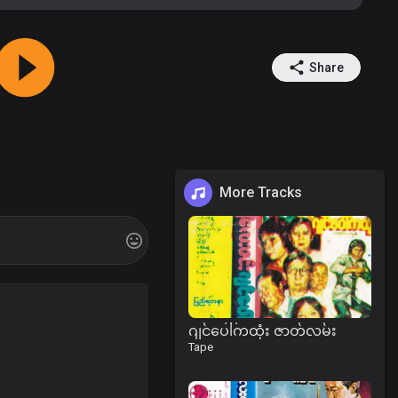
Share
More Tracks
ဂျင်ပေါ်ကထုံး ဇာတ်လမ်း
Tape