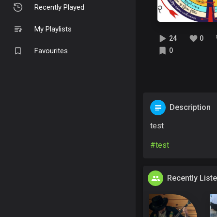
Recently Played
My Playlists
24
0
Favourites
0
Description
test
#test
Recently List