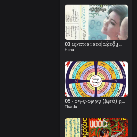
03 ၾကားေလေသြးလို႔ ေ၀းရရင္.mp3
Haha
05 - ၁၅-၄-၁၉၉၃ (နံနက်) ရုပ်နာမ်ခွဲ ပညတ် ပရမတ်ခွဲ တရား
Thardu