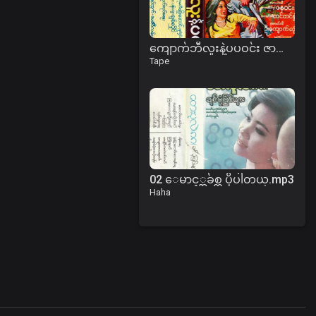
ကျောက်ဘီလူးနဲ့ပပဝင်း ဇာတ်လမ်း
Tape
02 ေမာင့္အခ်စ္က ပိုပါတယ္.mp3
Haha