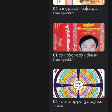
04.ယကၠန္းသံ - အထြန္း.mp3
linnaingookkm
01 လူ ့က်င့္၀တ္နဲ ့အိမ္ေထာင္ေရး (A).mp3
linnaingookkm
04 - ၁၄-၄-၁၉၉၃ (ညနေ) အတိတ်ကံစွမ်းအားကြောင့် ဖြစ်ပေါ်လာပုံတရား
Thardu