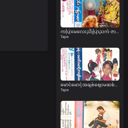
ကပြားမလေးညိုပြာညက် ဇာတ်လမ်း
Tape
မောင်မောင့်အချစ်ဈေးမဆစ်နဲ့ ဇာတ်လမ်း
Tape