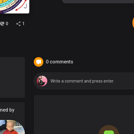
0
1
0 comments
ened by