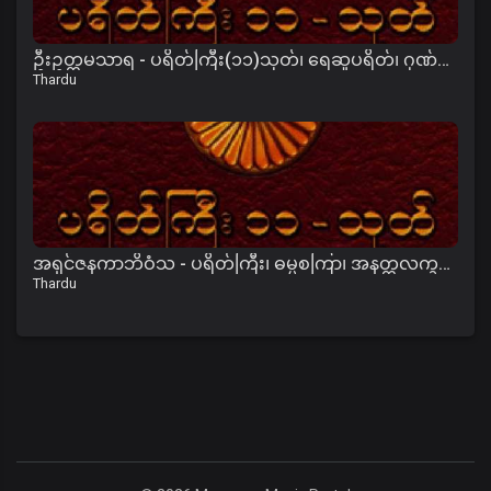
ဦးဥတ္တမသာရ - ပရိတ်ကြီး(၁၁)သုတ်၊ ရေဆူပရိတ်၊ ဂုဏ်တော်ကွန်ခြာ၊ ကမ္မဝါ
Thardu
အရှင်ဇနကာဘိဝံသ - ပရိတ်ကြီး၊ ဓမ္မစကြာ၊ အနတ္တလက္ခဏသုတ်
Thardu