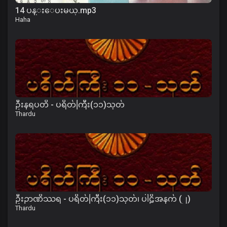
14 ပန္းေပးမယ္.mp3
Haha
ဦးနရပတိ - ပရိတ်ကြီး(၁၁)သုတ်
Thardu
ဦးဉာဏိဿရ - ပရိတ်ကြီး(၁၁)သုတ်၊ ပါဠိအနက် (၂)
Thardu