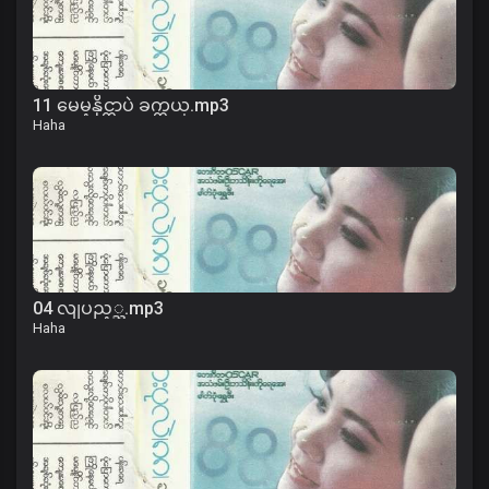
11 မေမ့နိုင္တာပဲ ခက္တယ္.mp3
Haha
04 လျပည့္ည.mp3
Haha