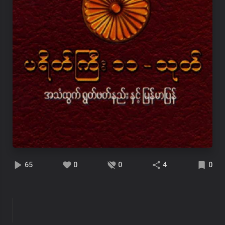
65
0
0
4
0