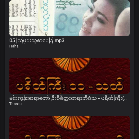
05 လြမ္းသူစာေခြ.mp3
Haha
မင်းကွန်းဆရာတော် ဦးဝိစိတ္တသာရာဘိဝံသ - ပရိတ်ကြီး(၁၁)သုတ်၊ ကမ္မဝါ
Thardu