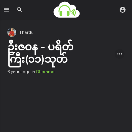
Thardu
ဦးဇဝန - ပရိတ်
ကြီး(၁၁)သုတ်
6 years ago
in
Dhamma