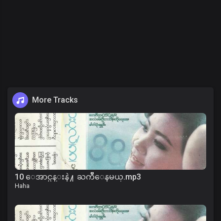
More Tracks
10 ေအာင္ပန္းနဲ႔ ႀကိဳေနမယ္.mp3
Haha