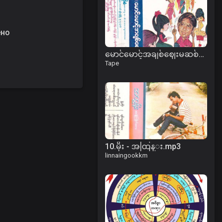
ено
မောင်မောင့်အချစ်ဈေးမဆစ်နဲ့ ဇာတ်လမ်း
Tape
10.မိုး - အထြန္း.mp3
linnaingookkm