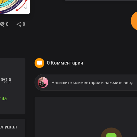
0
0
0 Комментарии
ဖဂ္ဂုန
ita
слушал