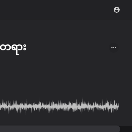
်းတရား