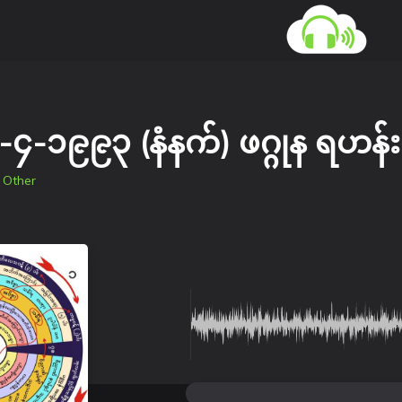
-၄-၁၉၉၃ (နံနက်) ဖဂ္ဂုန ရဟန
в
Other