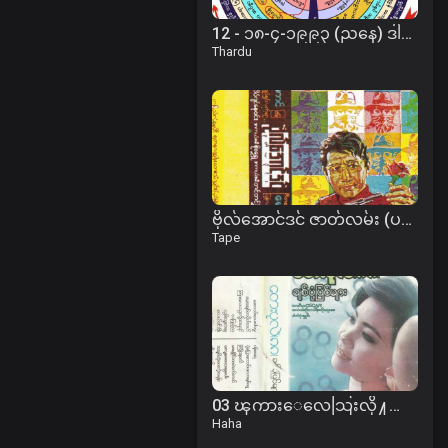
12 - ၁၈-၄-၁၉၉၃ (ညနေ) ဒါရုက္ခန္ဓောပမသုတ်
Thardu
ဗိုလ်အောင်ဒင် ဇာတ်လမ်း (ပထမအခွေ)
Tape
03 ၾကားေလေသြးလို႔ ေ၀းရရင္.mp3
Haha