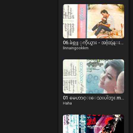
06.ခ်စ္သူ ့ကိုယ္စား - အထြန္း.mp3
linnaingookkm
01 မေဟာင္းေသးပါဘူး.mp3
Haha