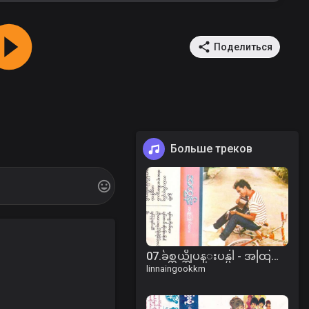
Поделиться
Больше треков
07.ခ်စ္တယ္ဆိုပန္းပန္ပါ - အထြန္း.mp3
linnaingookkm