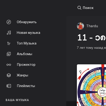
Поиск
Обнаружить
Thardu
Новая музыка
11 - ၁၈
Топ Музыка
7 лет тому назад
Альбомы
Прожектор
Жанры
Плейлисты
ВАША МУЗЫКА