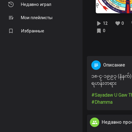
Недавно играл
Мои плейлисты
12
0
Избранные
0
Описание
၁၈-၄-၁၉၉၃ (နံနက်) 
ရဟန်းတရား
#Sayadaw U Gaw Th
#Dhamma
Недавно про