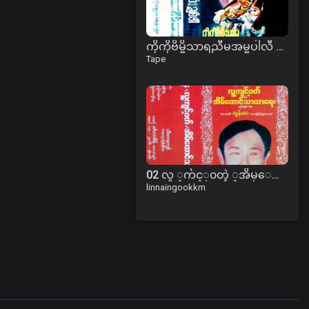
ကိုကိုဗိမ္ဗိသာရညီမအမ္ဗပါလီ ဇာတ်လမ်း
Tape
02 လူ ့က်င့္၀တ္နဲ ့အိမ္ေထာင္ေရး (B).mp3
linnaingookkm