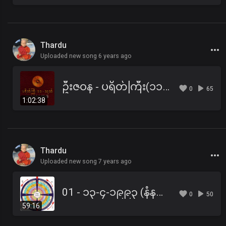
Thardu
Uploaded new song 6 years ago
ဦးဇဝန - ပရိတ်ကြီး(၁၁)သုတ်
0
65
1:02:38
Thardu
Uploaded new song 7 years ago
01 - ၁၃-၄-၁၉၉၃ (နံနက်) ပဋိစ္စသမုပ္ပါဒ်အခြေခံတရား
0
50
59:16