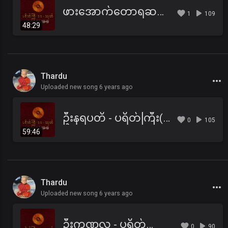
ဖားအောက်တောရဆရာတော်ကြီး ဘဒ္ဒန္တအာစိဏ္ဏ - ပရိတ်ကြီး(၁၁)သုတ်
1
109
48:29
Thardu
Uploaded new song 6 years ago
ဦးနရပတိ - ပရိတ်ကြီး(၁၁)သုတ်
0
105
59:46
Thardu
Uploaded new song 6 years ago
ဦးကုဏ္ဍလ - ပရိတ်ကြီး(၁၁)သုတ်၊ ပါဠိအနက်
0
90