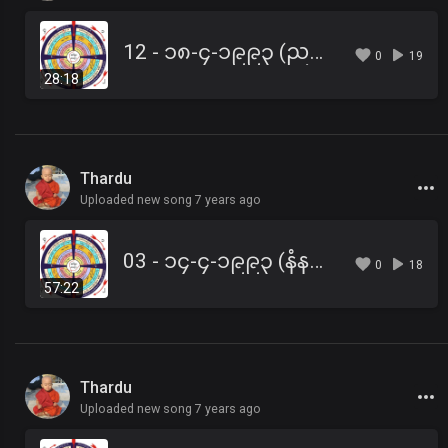
12 - ၁၈-၄-၁၉၉၃ (ညနေ) ဒါရုက္ခန္ဓောပမသုတ်
0
19
28:18
Thardu
Uploaded new song 7 years ago
03 - ၁၄-၄-၁၉၉၃ (နံနက်) ပဋိစ္စသမုပ္ပါဒ်နှင့် ကမ္မဘဝရှင်းတမ်းတရား
0
18
57:22
Thardu
Uploaded new song 7 years ago