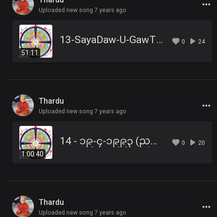
Uploaded new song 7 years ago
13-SayaDaw-U-GawThiTa-1993-04-19am.mp3
0
24
51:11
Thardu
Uploaded new song 7 years ago
14 - ၁၉-၄-၁၉၉၃ (ညနေ) အဂ္ဂိဝ စ္ဆသုတ်
0
20
1:00:40
Thardu
Uploaded new song 7 years ago