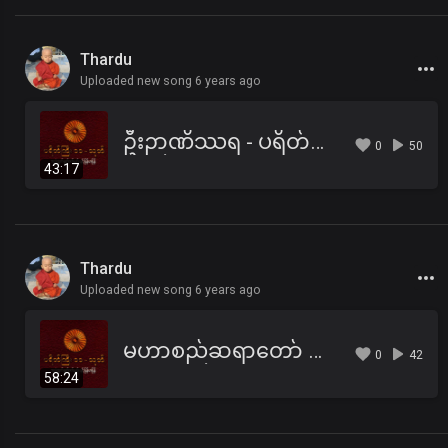
Thardu
Uploaded new song 6 years ago
ဦးဉာဏိဿရ - ပရိတ်ကြီး(၁၁)သုတ်၊ ပါဠိအနက် (၂)
0
50
43:17
Thardu
Uploaded new song 6 years ago
မဟာစည်ဆရာတော် ဦးသောဘန - ပရိတ်ကြီး(၁၁)သုတ်
0
42
58:24