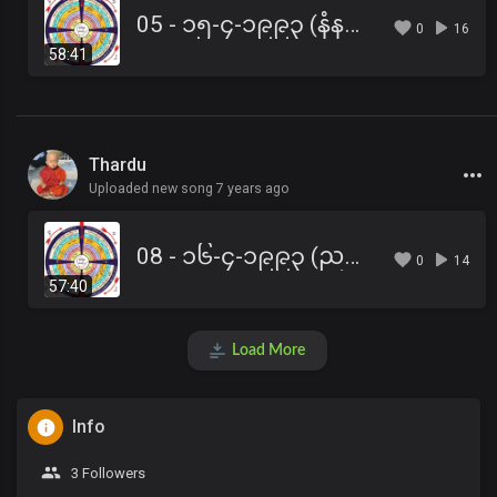
05 - ၁၅-၄-၁၉၉၃ (နံနက်) ရုပ်နာမ်ခွဲ ပညတ် ပရမတ်ခွဲ တရား
0
16
58:41
Thardu
Uploaded new song 7 years ago
08 - ၁၆-၄-၁၉၉၃ (ညနေ) ဆပ္ပါဏကောပမသုတ်
0
14
57:40
Load More
Info
3 Followers