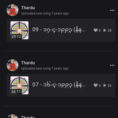
Thardu
Uploaded new song 7 years ago
09 - ၁၇-၄-၁၉၉၃ (နံနက်) သုညတဆိုက်အောင် ရှုပါတရား
0
28
59:12
Thardu
Uploaded new song 7 years ago
07 - ၁၆-၄-၁၉၉၃ (နံနက်) ၆၂-ပါးသော မိစ္ဆာဒိဋ္ဌိများ တရား
0
26
56:11
Thardu