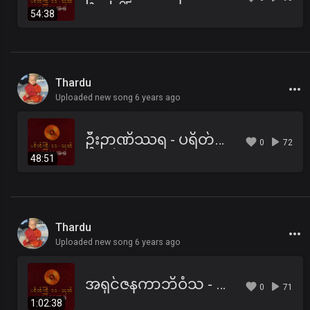
54:38
Thardu
Uploaded new song 6 years ago
ဦးဉာဏိဿရ - ပရိတ်ကြီး(၁၁)သုတ်၊ ပါဠိအနက် (၁)
0
72
48:51
Thardu
Uploaded new song 6 years ago
အရှင်ဇနကာဘိဝံသ - ပရိတ်ကြီး၊ ဓမ္မစကြာ၊ အနတ္တလက္ခဏသုတ်
0
71
1:02:38