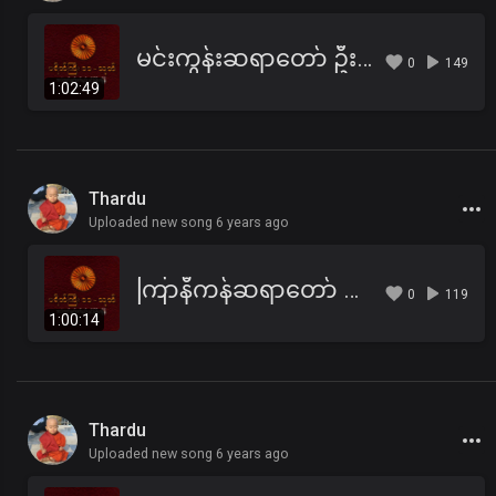
မင်းကွန်းဆရာတော် ဦးဝိစိတ္တသာရာဘိဝံသ - ပရိတ်ကြီး(၁၁)သုတ်၊ ကမ္မဝါ
0
149
1:02:49
Thardu
Uploaded new song 6 years ago
ကြာနီကန်ဆရာတော် ဦဇဋိလ - ပရိတ်ကြီး(၁၁)သုတ်
0
119
1:00:14
Thardu
Uploaded new song 6 years ago