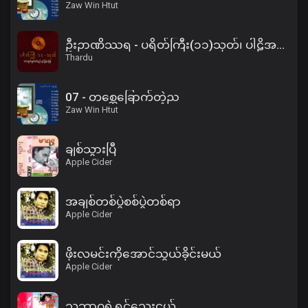
Zaw Win Htut
ဦးဉာဏိဿရ - ပရိတ်ကြီး(၁၁)သုတ်၊ ပါဠိအနက် (၂)
Thardu
07 - တစ္ဆေခြောက်တဲ့ည
Zaw Win Htut
ချစ်သွားပြီ
Apple Cider
အချစ်တစ်ပွဲစစ်ပွဲတစ်ရာ
Apple Cider
ဖိုးလမင်းကိုအောင်သွယ်ခိုင်းမယ်
Apple Cider
သဘာဝရဲ့ရင်သွေးငယ်