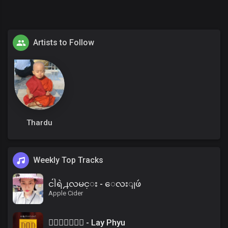
Artists to Follow
Thardu
Weekly Top Tracks
ငါရဲ႕လမင္း - ေလးျဖဴ
Apple Cider
၀ိေရာဓိ - Lay Phyu