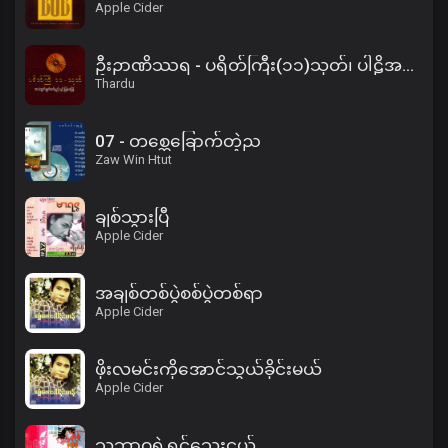
Apple Cider
ဦးဉာဏိဿရ - ပရိတ်ကြီး(၁၁)သုတ်၊ ပါဠိအနက် (၂)
Thardu
07 - တစ္ဆေခြောက်တဲ့ည
Zaw Win Htut
ချစ်သွားပြီ
Apple Cider
အချစ်တစ်ပွဲစစ်ပွဲတစ်ရာ
Apple Cider
ဖိုးလမင်းကိုအောင်သွယ်ခိုင်းမယ်
Apple Cider
သဘာဝရဲ့ရင်သွေးငယ်