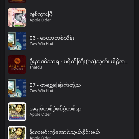
ချစ်သွားပြီ
Apple Cider
03 - မာယာတစ်သိန်း
Zaw Win Htut
ဦးဉာဏိဿရ - ပရိတ်ကြီး(၁၁)သုတ်၊ ပါဠိအနက် (၂)
Thardu
07 - တစ္ဆေခြောက်တဲ့ည
Zaw Win Htut
အချစ်တစ်ပွဲစစ်ပွဲတစ်ရာ
Apple Cider
ဖိုးလမင်းကိုအောင်သွယ်ခိုင်းမယ်
Apple Cider