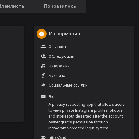
Плейлисты
Понравилось
Информация
0 Читают
0 Следующий
0 Дорожки
мужчина
Социальные ссылки
Bio
A privacy-respecting app that allows users
to view private Instagram profiles, photos,
and storiesbut deserted after the account
owner grants permission through
Instagrams credited login system.
http://sad-