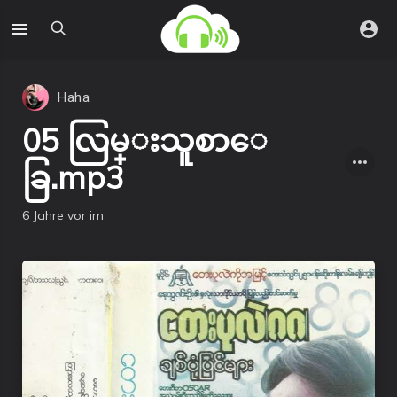
Haha
05 လြမ္းသူစာေ
ခြ.mp3
6 Jahre vor
im