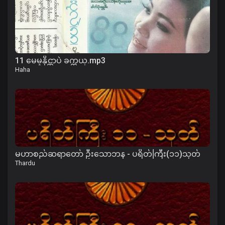
11 မေမ့နိုင္တာပဲ ခက္တယ္.mp3
Haha
မဟာစည်ဆရာတော် ဦးသောဘန - ပရိတ်ကြီး(၁၁)သုတ်
Thardu