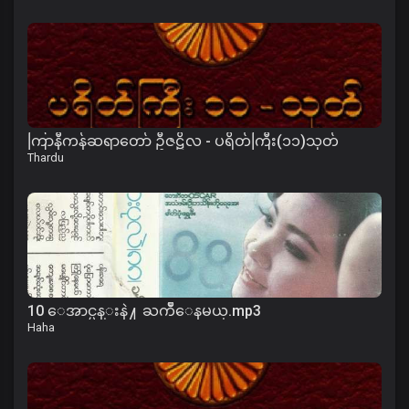
ကြာနီကန်ဆရာတော် ဦဇဋိလ - ပရိတ်ကြီး(၁၁)သုတ်
Thardu
10 ေအာင္ပန္းနဲ႔ ႀကိဳေနမယ္.mp3
Haha