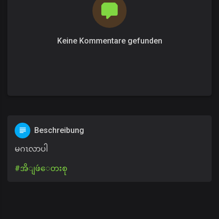
Keine Kommentare gefunden
Beschreibung
မဂၤလာပါ
#အိျဖဴ​ေတးစု