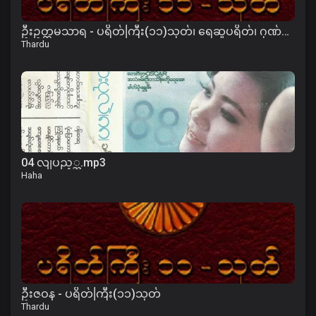
ဦးဥတ္တမသာရ - ပရိတ်ကြီး(၁၁)သုတ်၊ ရေဆူပရိတ်၊ ဂုဏ်တော်ကွန်ခြာ၊ ကမ္မဝါ
Thardu
04 လျပည့္ည.mp3
Haha
ဦးဇဝန - ပရိတ်ကြီး(၁၁)သုတ်
Thardu