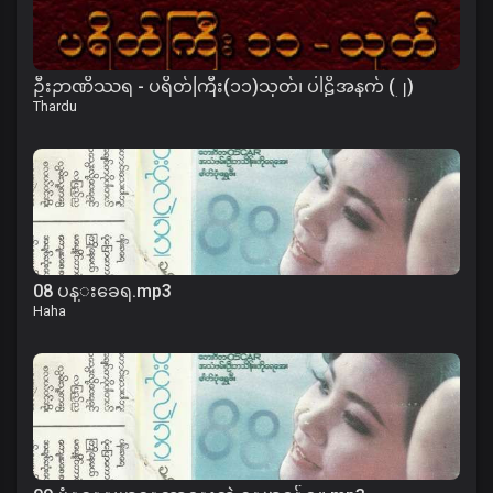
ဦးဉာဏိဿရ - ပရိတ်ကြီး(၁၁)သုတ်၊ ပါဠိအနက် (၂)
Thardu
08 ပန္းခေရ.mp3
Haha