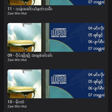
11 - သန်းခေါင်ယံနတ်သမီး
Zaw Win Htut
09 - ဝိုင်ချိုချို အချစ်ခါးခါး
Zaw Win Htut
10 - မိုးထဲ
Zaw Win Htut