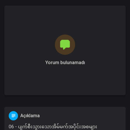
Yorum bulunamadı
Açıklama
06 - ပျက်စီးသွားသောအိမ်မက်အပိုင်းအစများ