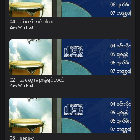
04 - မင်းလိုက်ရဲပါစေ
Zaw Win Htut
02 - အဆွေးများနဲ့ရင်ဘတ်
Zaw Win Htut
05 - ချစ်ခွင့်