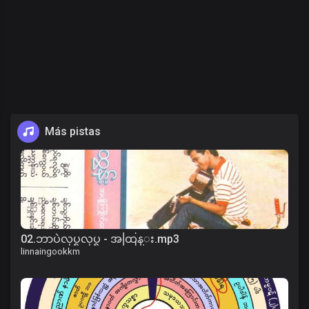
Más pistas
02.ဘာပဲလုပ္ရလုပ္ရ - အထြန္း.mp3
linnaingookkm