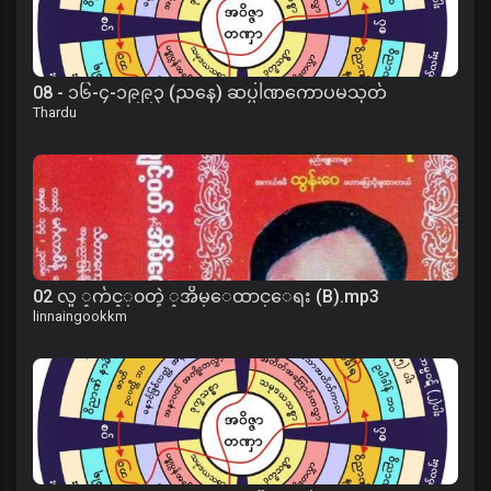
08 - ၁၆-၄-၁၉၉၃ (ညနေ) ဆပ္ပါဏကောပမသုတ်
Thardu
02 လူ ့က်င့္၀တ္နဲ ့အိမ္ေထာင္ေရး (B).mp3
linnaingookkm