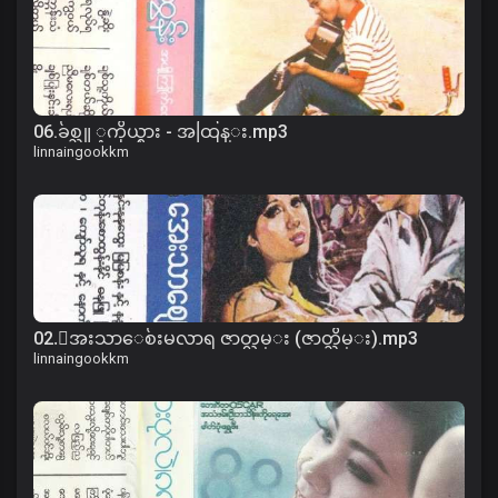
06.ခ်စ္သူ ့ကိုယ္စား - အထြန္း.mp3
linnaingookkm
02.ေအးသာေစ်းမလာရ ဇာတ္လမ္း (ဇာတ္သိမ္း).mp3
linnaingookkm