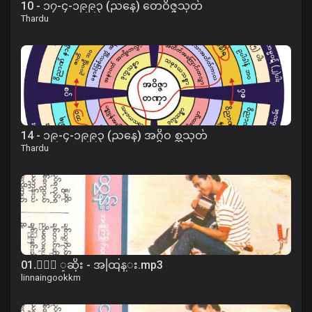
10 - ၁၇-၄-၁၉၉၃ (ညနေ) တေဝိဇ္ဇသုတ်
Thardu
14 - ၁၉-၄-၁၉၉၃ (ညနေ) အဂ္ဂိဝ စ္ဆသုတ်
Thardu
01.ႏြဲ ့ဆိုး - အထြန္း.mp3
linnaingookkm