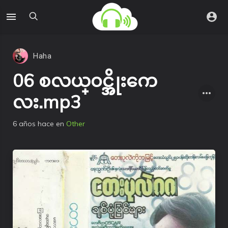
Haha
06 စလယ္၀င္အိုးကေ
လး.mp3
6 años hace
en
Other