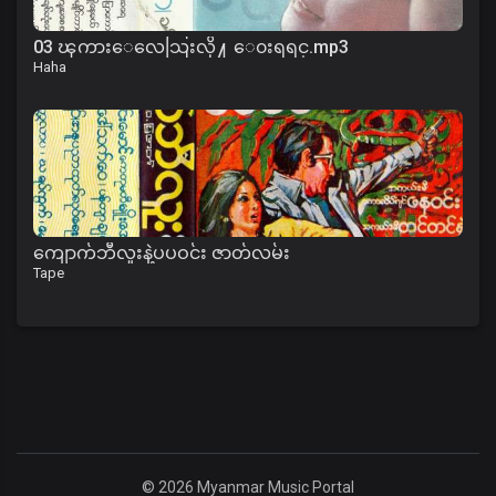
03 ၾကားေလေသြးလို႔ ေ၀းရရင္.mp3
Haha
ကျောက်ဘီလူးနဲ့ပပဝင်း ဇာတ်လမ်း
Tape
© 2026 Myanmar Music Portal