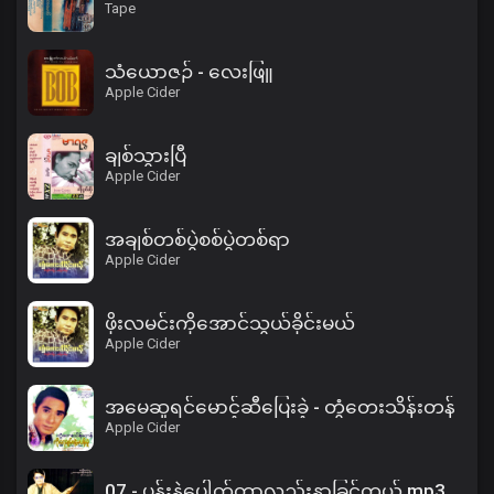
Tape
သံယောဇဉ် - လေးဖြူ
Apple Cider
ချစ်သွားပြီ
Apple Cider
အချစ်တစ်ပွဲစစ်ပွဲတစ်ရာ
Apple Cider
ဖိုးလမင်းကိုအောင်သွယ်ခိုင်းမယ်
Apple Cider
အမေဆူရင်မောင့်ဆီပြေးခဲ့ - တွံတေးသိန်းတန်
Apple Cider
07 - ပန်းနဲ့ပေါက်တာလည်းနာခြင်တယ်.mp3