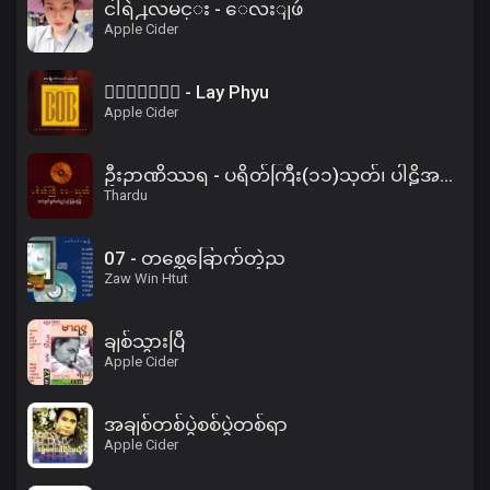
ငါရဲ႕လမင္း - ေလးျဖဴ
Apple Cider
၀ိေရာဓိ - Lay Phyu
Apple Cider
ဦးဉာဏိဿရ - ပရိတ်ကြီး(၁၁)သုတ်၊ ပါဠိအနက် (၂)
Thardu
07 - တစ္ဆေခြောက်တဲ့ည
Zaw Win Htut
ချစ်သွားပြီ
Apple Cider
အချစ်တစ်ပွဲစစ်ပွဲတစ်ရာ
Apple Cider