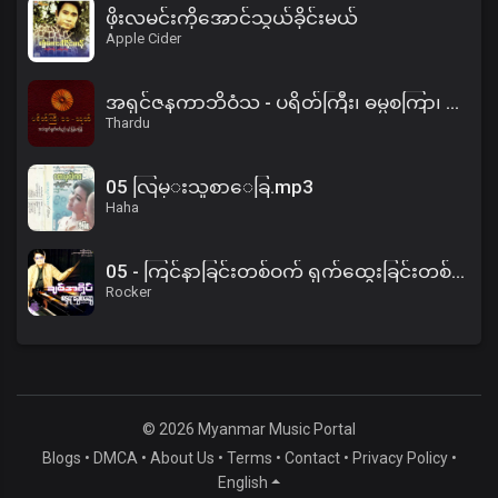
ဖိုးလမင်းကိုအောင်သွယ်ခိုင်းမယ်
Apple Cider
အရှင်ဇနကာဘိဝံသ - ပရိတ်ကြီး၊ ဓမ္မစကြာ၊ အနတ္တလက္ခဏသုတ်
Thardu
05 လြမ္းသူစာေခြ.mp3
Haha
05 - ကြင်နာခြင်းတစ်ဝက် ရှက်ထွေးခြင်းတစ်ဝက်.mp3
Rocker
© 2026 Myanmar Music Portal
Blogs
•
DMCA
•
About Us
•
Terms
•
Contact
•
Privacy Policy
•
English