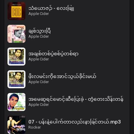
သံယောဇဉ် - လေးဖြူ
Apple Cider
ချစ်သွားပြီ
Apple Cider
အချစ်တစ်ပွဲစစ်ပွဲတစ်ရာ
Apple Cider
ဖိုးလမင်းကိုအောင်သွယ်ခိုင်းမယ်
Apple Cider
အမေဆူရင်မောင့်ဆီပြေးခဲ့ - တွံတေးသိန်းတန်
Apple Cider
07 - ပန်းနဲ့ပေါက်တာလည်းနာခြင်တယ်.mp3
Rocker