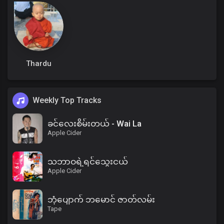
Thardu
Weekly Top Tracks
ခင်လေးစိမ်းတယ် - Wai La
Apple Cider
သဘာဝရဲ့ရင်သွေးငယ်
Apple Cider
ဘုံပျောက် ဘမောင် ဇာတ်လမ်း
Tape