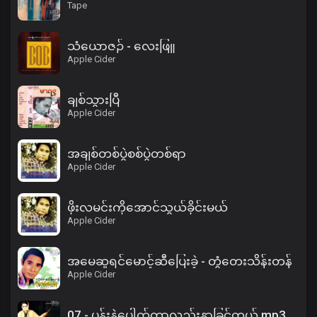
Tape
သံယောဇဉ် - လေးဖြူ
Apple Cider
ချစ်သွားပြီ
Apple Cider
အချစ်တစ်ပွဲစစ်ပွဲတစ်ရာ
Apple Cider
ဖိုးလမင်းကိုအောင်သွယ်ခိုင်းမယ်
Apple Cider
အမေဆူရင်မောင့်ဆီပြေးခဲ့ - တွံတေးသိန်းတန်
Apple Cider
07 - ပန်းနဲ့ပေါက်တာလည်းနာခြင်တယ်.mp3