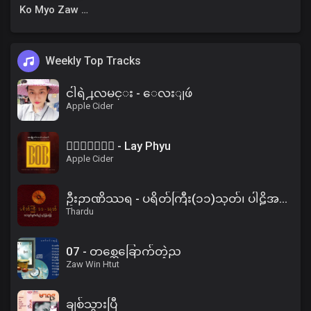
Ko Myo Zaw Win
Weekly Top Tracks
ငါရဲ႕လမင္း - ေလးျဖဴ
Apple Cider
၀ိေရာဓိ - Lay Phyu
Apple Cider
ဦးဉာဏိဿရ - ပရိတ်ကြီး(၁၁)သုတ်၊ ပါဠိအနက် (၂)
Thardu
07 - တစ္ဆေခြောက်တဲ့ည
Zaw Win Htut
ချစ်သွားပြီ