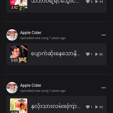
သဘာဝရဲ့ရင်သွေးငယ်
0
94
3:42
Apple Cider
Uploaded new song 7 years ago
ပျောက်ဆုံးနေသောနိဗ္ဗာန်ဘုံ
1
85
5:05
Apple Cider
Uploaded new song 7 years ago
နှလုံးသားလမ်းကြောင်းမှာကျွန်းခံနေတယ်
1
93