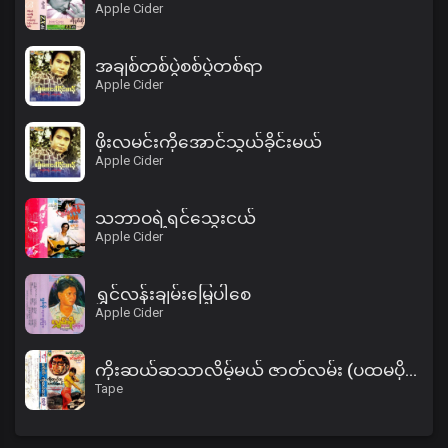
Apple Cider
အချစ်တစ်ပွဲစစ်ပွဲတစ်ရာ
Apple Cider
ဖိုးလမင်းကိုအောင်သွယ်ခိုင်းမယ်
Apple Cider
သဘာဝရဲ့ရင်သွေးငယ်
Apple Cider
ရွှင်လန်းချမ်းမြေ့ပါစေ
Apple Cider
ကိုးဆယ်ဆသာလိမ့်မယ် ဇာတ်လမ်း (ပထမပိုင်း)
Tape