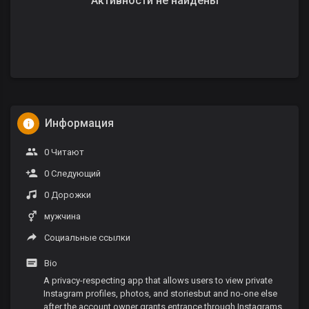
Активности не найдены
Информация
0 Читают
0 Следующий
0 Дорожки
мужчина
Социальные ссылки
Bio
A privacy-respecting app that allows users to view private
Instagram profiles, photos, and storiesbut and no-one else
after the account owner grants entrance through Instagrams