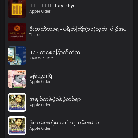
၀ိေရာဓိ - Lay Phyu
Apple Cider
ဦးဉာဏိဿရ - ပရိတ်ကြီး(၁၁)သုတ်၊ ပါဠိအနက် (၂)
Thardu
07 - တစ္ဆေခြောက်တဲ့ည
Zaw Win Htut
ချစ်သွားပြီ
Apple Cider
အချစ်တစ်ပွဲစစ်ပွဲတစ်ရာ
Apple Cider
ဖိုးလမင်းကိုအောင်သွယ်ခိုင်းမယ်
Apple Cider