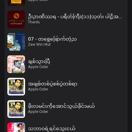
ဦးဉာဏိဿရ - ပရိတ်ကြီး(၁၁)သုတ်၊ ပါဠိအနက် (၂)
Thardu
07 - တစ္ဆေခြောက်တဲ့ည
Zaw Win Htut
ချစ်သွားပြီ
Apple Cider
အချစ်တစ်ပွဲစစ်ပွဲတစ်ရာ
Apple Cider
ဖိုးလမင်းကိုအောင်သွယ်ခိုင်းမယ်
Apple Cider
သဘာဝရဲ့ရင်သွေးငယ်