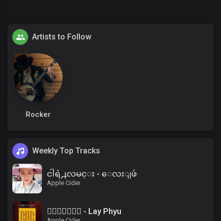
Artists to Follow
Rocker
Weekly Top Tracks
ငါရဲ႕လမင္း - ေလးျဖဴ
Apple Cider
၀ိေရာဓိ - Lay Phyu
Apple Cider