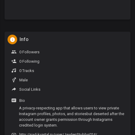
Info
0 Followers
0 Following
0 Tracks
Male
Social Links
Bio
A privacy-respecting app that allows users to view private
Instagram profiles, photos, and storiesbut deserted after the
account owner grants permission through Instagrams
credited login system.
http://sad-kvartal.ru/user/JaydenStubbs024/