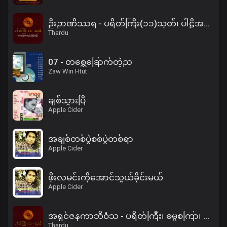
ဦးဉာဏိဿရ - ပရိတ်ကြီး(၁၁)သုတ်၊ ပါဠိအနက် (၂)
Thardu
07 - တစ္ဆေခြောက်တဲ့ည
Zaw Win Htut
ချစ်သွားပြီ
Apple Cider
အချစ်တစ်ပွဲစစ်ပွဲတစ်ရာ
Apple Cider
ဖိုးလမင်းကိုအောင်သွယ်ခိုင်းမယ်
Apple Cider
အရှင်ဇနကာဘိဝံသ - ပရိတ်ကြီး၊ ဓမ္မစကြာ၊ အနတ္တလက္ခဏသုတ်
Thardu