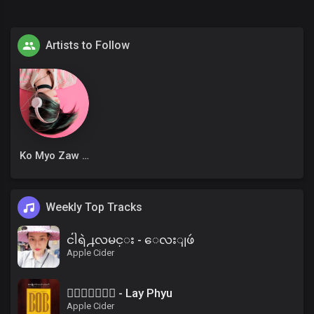
Artists to Follow
Ko Myo Zaw Win
Weekly Top Tracks
ငါရဲ႕လမင္း - ေလးျဖဴ
Apple Cider
၀ိေရာဓိ - Lay Phyu
Apple Cider