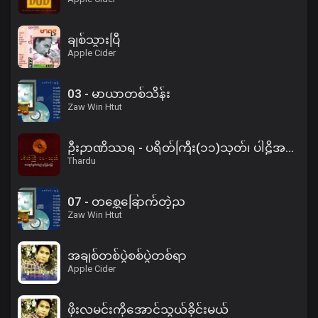
ချစ်သွားပြီ
Apple Cider
03 - မာယာတစ်သိန်း
Zaw Win Htut
ဦးဉာဏိဿရ - ပရိတ်ကြီး(၁၁)သုတ်၊ ပါဠိအနက် (၂)
Thardu
07 - တစ္ဆေခြောက်တဲ့ည
Zaw Win Htut
အချစ်တစ်ပွဲစစ်ပွဲတစ်ရာ
Apple Cider
ဖိုးလမင်းကိုအောင်သွယ်ခိုင်းမယ်