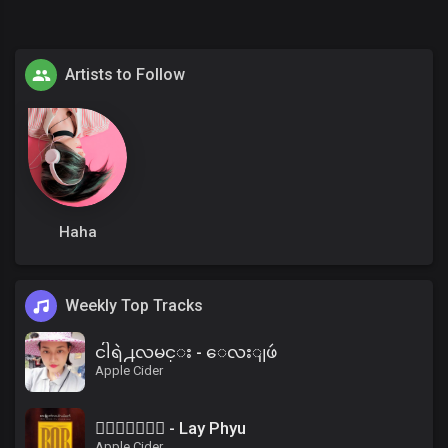
Artists to Follow
Haha
Weekly Top Tracks
ငါရဲ႕လမင္း - ေလးျဖဴ
Apple Cider
၀ိေရာဓိ - Lay Phyu
Apple Cider