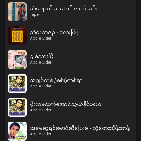
ဘုံပျောက် ဘမောင် ဇာတ်လမ်း
Tape
သံယောဇဉ် - လေးဖြူ
Apple Cider
ချစ်သွားပြီ
Apple Cider
အချစ်တစ်ပွဲစစ်ပွဲတစ်ရာ
Apple Cider
ဖိုးလမင်းကိုအောင်သွယ်ခိုင်းမယ်
Apple Cider
အမေဆူရင်မောင့်ဆီပြေးခဲ့ - တွံတေးသိန်းတန်
Apple Cider