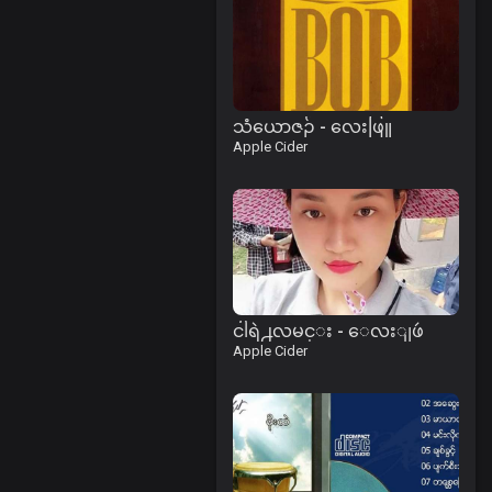
သံယောဇဉ် - လေးဖြူ
Apple Cider
ငါရဲ႕လမင္း - ေလးျဖဴ
Apple Cider