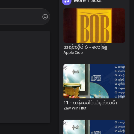
More Tracks
အရင်လိုပါပဲ - လေဖြူ
Apple Cider
11 - သန်းခေါင်ယံနတ်သမီး
Zaw Win Htut