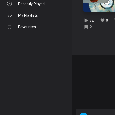
Recently Played
My Playlists
32
0
Favourites
0