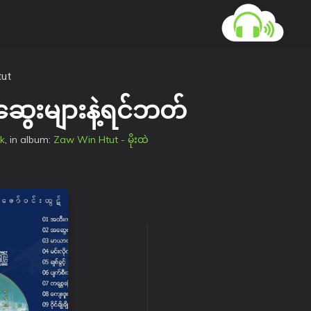
ut
ွေးများနဲ့ရင်ဘတ်
k
, in album:
Zaw Win Htut - မိုးထဲ