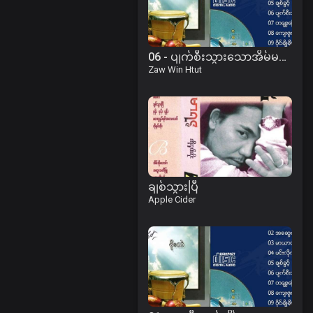
06 - ပျက်စီးသွားသောအိမ်မက်အပိုင်းအစများ
Zaw Win Htut
ချစ်သွားပြီ
Apple Cider