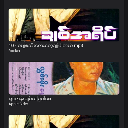
10 - စပျစ်သီးလေးတွေချိုပါတယ်.mp3
Rocker
ရွှင်လန်းချမ်းမြေ့ပါစေ
Apple Cider