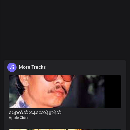
More Tracks
ပျောက်ဆုံးနေသောနိဗ္ဗာန်ဘုံ
Apple Cider