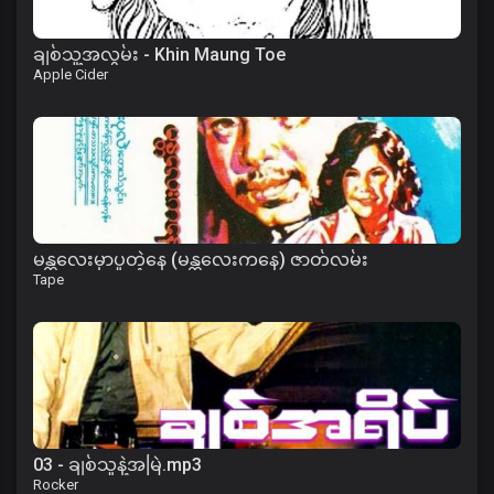
ချစ်သူ့အလွမ်း - Khin Maung Toe
Apple Cider
မန္တလေးမှာပူတဲ့နေ (မန္တလေးကနေ) ဇာတ်လမ်း
Tape
03 - ချစ်သူနဲ့အမြဲ.mp3
Rocker