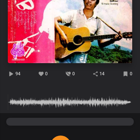
94
0
0
14
0