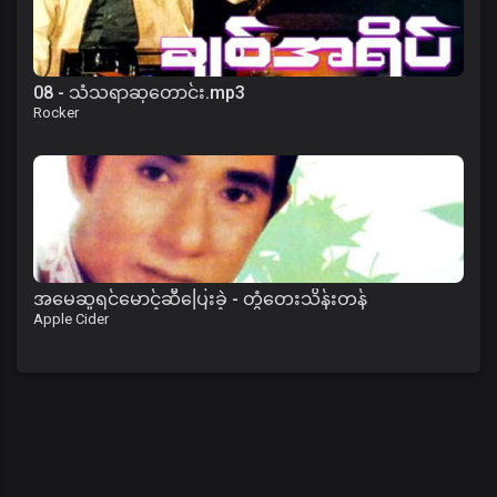
08 - သံသရာဆုတောင်း.mp3
Rocker
အမေဆူရင်မောင့်ဆီပြေးခဲ့ - တွံတေးသိန်းတန်
Apple Cider