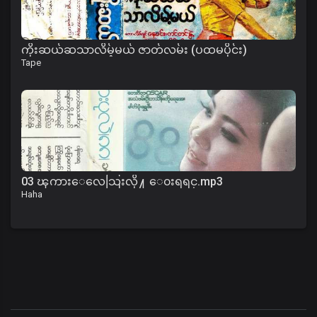
ကိုးဆယ်ဆသာလိမ့်မယ် ဇာတ်လမ်း (ပထမပိုင်း)
Tape
03 ၾကားေလေသြးလို႔ ေ၀းရရင္.mp3
Haha