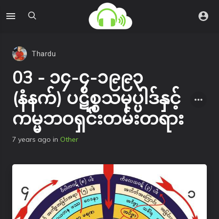
Thardu
03 - ၁၄-၄-၁၉၉၃
(နံနက်) ပဋိစ္စသမုပ္ပါဒ်နှင့်
ကမ္မဘဝရှင်းတမ်းတရား
7 years ago
in
Other