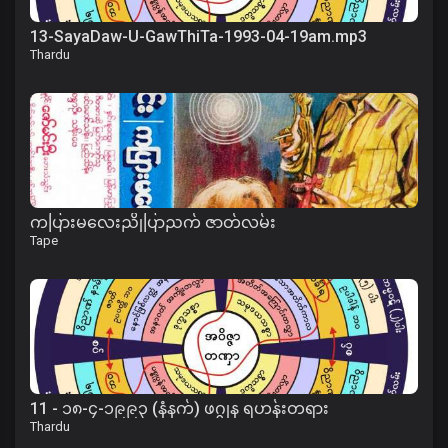
13-SayaDaw-U-GawThiTa-1993-04-19am.mp3
Thardu
ကပြားမလေးညိုပြာညက် ဇာတ်လမ်း
Tape
11 - ၁၈-၄-၁၉၉၃ (နံနက်) ဖဂ္ဂုန ရဟန်းတရား
Thardu