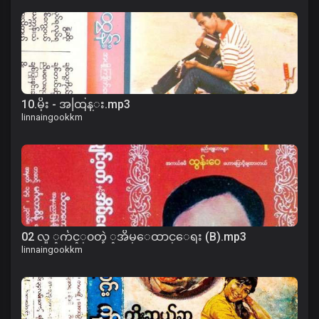
10.မိုး - အထြန္း.mp3
linnaingookkm
02 လူ ့က်င့္၀တ္နဲ ့အိမ္ေထာင္ေရး (B).mp3
linnaingookkm