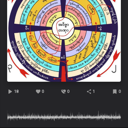
18
0
0
1
0