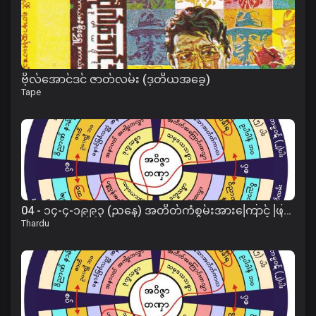
ဗိုလ်အောင်ဒင် ဇာတ်လမ်း (ဒုတိယအခွေ)
Tape
04 - ၁၄-၄-၁၉၉၃ (ညနေ) အတိတ်ကံစွမ်းအားကြောင့် ဖြစ်ပေါ်လာပုံတရား
Thardu