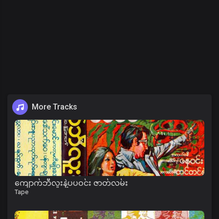
More Tracks
ကျောက်ဘီလူးနဲ့ပပဝင်း ဇာတ်လမ်း
Tape