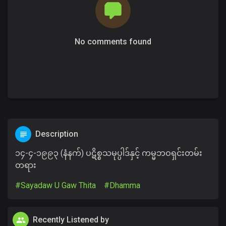
No comments found
Description
၁၄-၄-၁၉၉၃ (နံနက်) ပဋိစ္စသမုပ္ပါဒ်နှင့် ကမ္မဘဝရှင်းတမ်း
တရား
#Sayadaw U Gaw Thita
#Dhamma
Recently Listened by