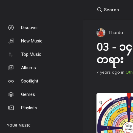
Search
Discover
Thardu
New Music
03 - ၁၄-
Top Music
တရား
Albums
7 years ago
in
Oth
Spotlight
Genres
Playlists
YOUR MUSIC