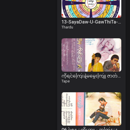
13-SayaDaw-U-GawThiTa-1993-04-19am.mp3
Thardu
ကိုရင်ကြေးနဲ့မမွှေးကြူ ဇာတ်လမ်း
Tape
06.ခ်စ္သူ ့ကိုယ္စား - အထြန္း.mp3