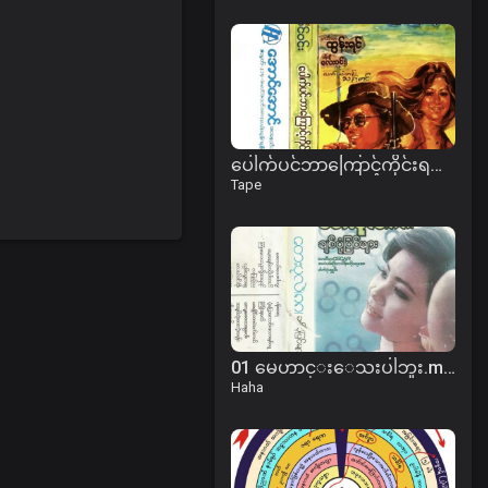
ပေါက်ပင်ဘာကြောင့်ကိုင်းရတယ် ဇာတ်လမ်း
Tape
01 မေဟာင္းေသးပါဘူး.mp3
Haha