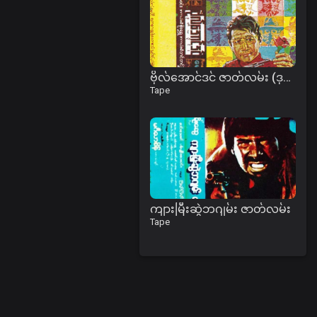
ဗိုလ်အောင်ဒင် ဇာတ်လမ်း (ဒုတိယအခွေ)
Tape
ကျားမြီးဆွဲဘဂျမ်း ဇာတ်လမ်း
Tape