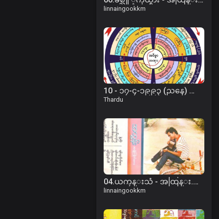
linnaingookkm
10 - ၁၇-၄-၁၉၉၃ (ညနေ) တေဝိဇ္ဇသုတ်
Thardu
04.ယကၠန္းသံ - အထြန္း.mp3
linnaingookkm