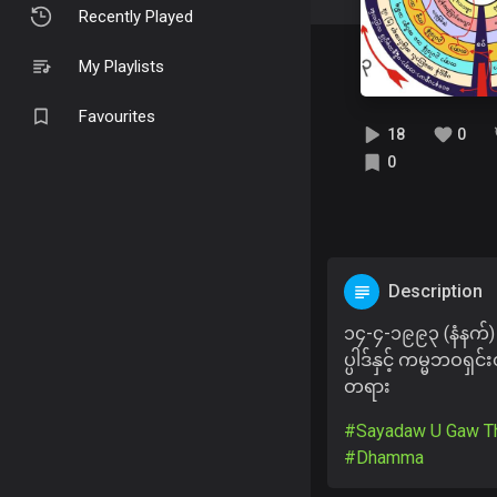
Recently Played
My Playlists
Favourites
18
0
0
Description
၁၄-၄-၁၉၉၃ (နံနက်) 
ပ္ပါဒ်နှင့် ကမ္မဘဝရှင်
တရား
#Sayadaw U Gaw Th
#Dhamma