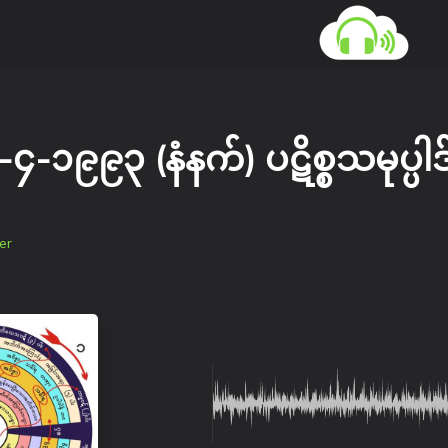
၄-၁၉၉၃ (နံနက်) ပဋိစ္စသမုပ္ပါဒ
er