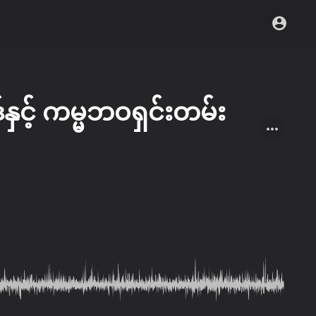
်နှင့် ကမ္မဘဝရှင်းတမ်း