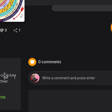
0
1
0 comments
ပဋိစ္စသမု
းတမ်း
ita