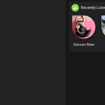
Recently List
Sansan Maw