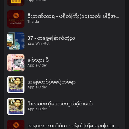
ဦးဉာဏိဿရ - ပရိတ်ကြီး(၁၁)သုတ်၊ ပါဠိအနက် (၂)
Thardu
07 - တစ္ဆေခြောက်တဲ့ည
Zaw Win Htut
ချစ်သွားပြီ
Apple Cider
အချစ်တစ်ပွဲစစ်ပွဲတစ်ရာ
Apple Cider
ဖိုးလမင်းကိုအောင်သွယ်ခိုင်းမယ်
Apple Cider
အရှင်ဇနကာဘိဝံသ - ပရိတ်ကြီး၊ ဓမ္မစကြာ၊ အနတ္တလက္ခဏသုတ်