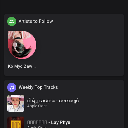
Artists to Follow
Ko Myo Zaw Win
Weekly Top Tracks
ငါရဲ႕လမင္း - ေလးျဖဴ
Apple Cider
၀ိေရာဓိ - Lay Phyu
Apple Cider