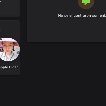
k
No se encontraron coment
e
r
Apple Cider