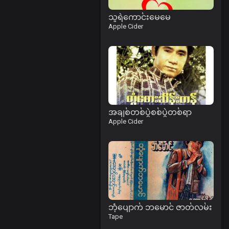
သူရဲကောင်းမေမေ
Apple Cider
အချစ်တစ်ပွဲစစ်ပွဲတစ်ရာ
Apple Cider
ဘုံပျောက် ဘမောင် ဇာတ်လမ်း
Tape