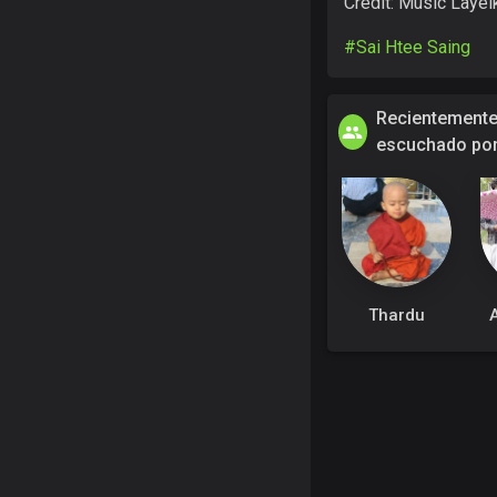
Credit: Music Layei
#Sai Htee Saing
Recientement
escuchado po
Thardu