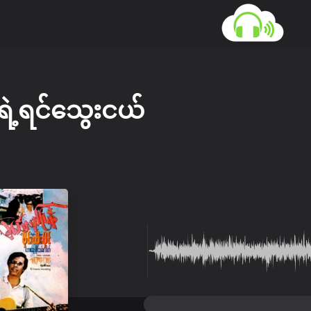
့ရင်သွေးငယ်