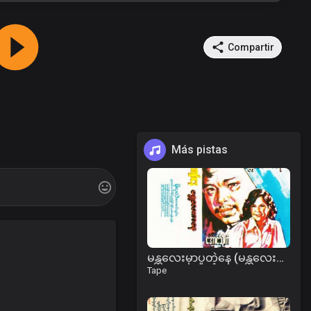
Compartir
Más pistas
မန္တလေးမှာပူတဲ့နေ (မန္တလေးကနေ) ဇာတ်လမ်း
Tape