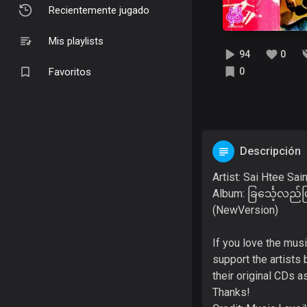
Recientemente jugado
Mis playlists
94
0
Favoritos
0
Descripción
Artist: Sai Htee Sai
Album: ခြင်္သေ့လည်ပ
(NewVersion)
If you love the mus
support the artists 
their original CDs as
Thanks!