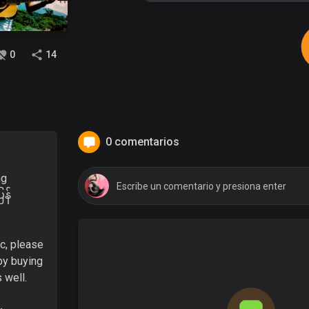
0
14
0 comentarios
ng
ြန်
ic, please
by buying
 well.