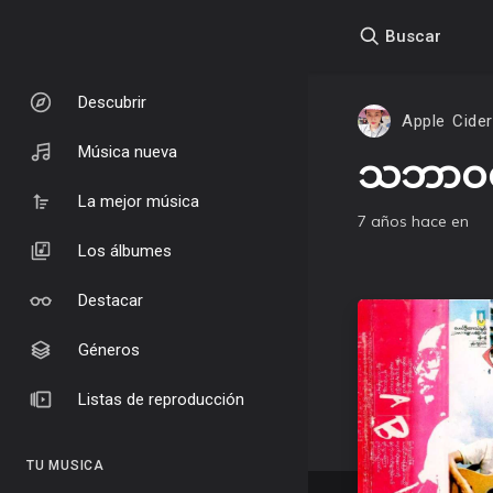
Buscar
Descubrir
Apple Cider
Música nueva
သဘာဝရဲ
La mejor música
7 años hace
en
Los álbumes
Destacar
Géneros
Listas de reproducción
TU MUSICA