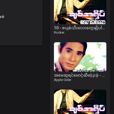
vé
10 - စပျစ်သီးလေးတွေချိုပါတယ်.mp3
Rocker
အမေဆူရင်မောင့်ဆီပြေးခဲ့ - တွံတေးသိန်းတန်
Apple Cider