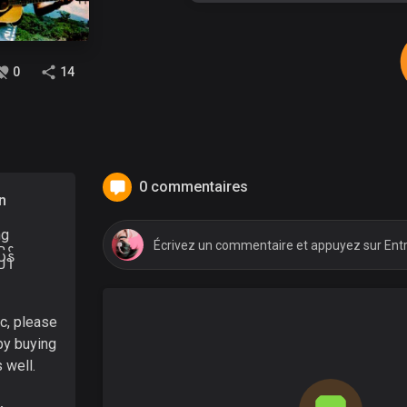
0
14
0 commentaires
n
ng
ြန်
ic, please
by buying
 well.