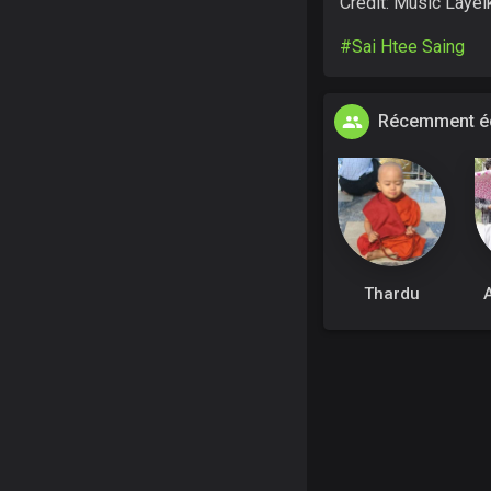
Credit: Music Layei
#Sai Htee Saing
Récemment éc
Thardu