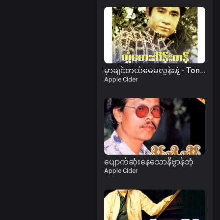
မှာချင်တယ်မေမလွန်းနဲ့ - Ton Tay Thein Tan
Apple Cider
ပျောက်ဆုံးနေသောနိဗ္ဗာန်ဘုံ
Apple Cider