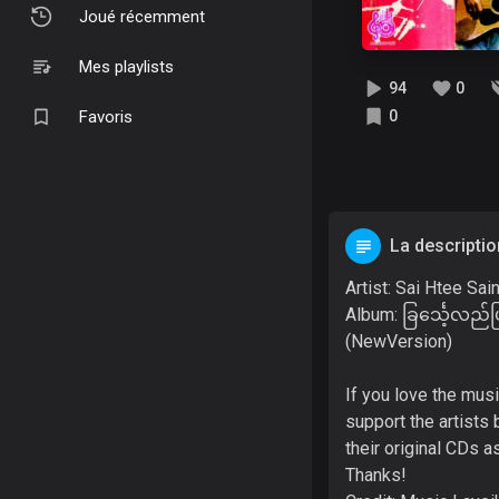
Joué récemment
Mes playlists
94
0
Favoris
0
La descriptio
Artist: Sai Htee Sai
Album: ခြင်္သေ့လည်ပ
(NewVersion)
If you love the mus
support the artists 
their original CDs as
Thanks!