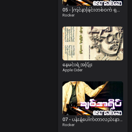
05 - ကြင်နာခြင်းတစ်ဝက် ရှက်ထွေးခြင်းတစ်ဝက်.mp3
Rocker
နေမင်းရဲ့အပြုံး
Apple Cider
07 - ပန်းနဲ့ပေါက်တာလည်းနာခြင်တယ်.mp3
Rocker