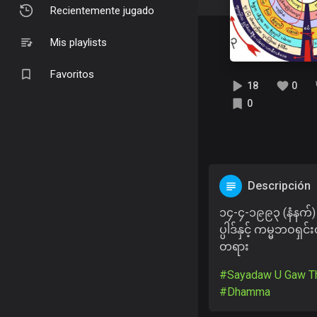
Recientemente jugado
Mis playlists
Favoritos
18
0
0
Descripción
၁၄-၄-၁၉၉၃ (နံနက်) 
ပ္ပါဒ်နှင့် ကမ္မဘဝရှင်
တရား
#Sayadaw U Gaw Th
#Dhamma