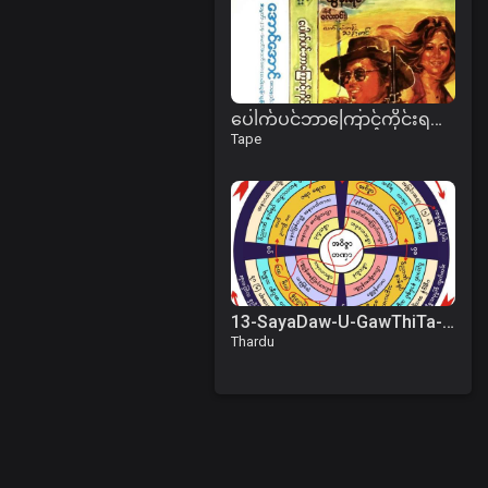
ပေါက်ပင်ဘာကြောင့်ကိုင်းရတယ် ဇာတ်လမ်း
Tape
13-SayaDaw-U-GawThiTa-1993-04-19am.mp3
Thardu