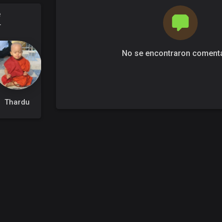
e
r
No se encontraron coment
Thardu