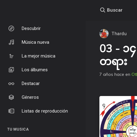
Buscar
Descubrir
Thardu
Música nueva
03 - ၁၄-
La mejor música
တရား
Los álbumes
7 años hace
en
Ot
Destacar
Géneros
Listas de reproducción
TU MUSICA