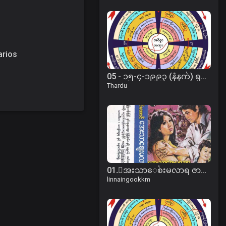
arios
05 - ၁၅-၄-၁၉၉၃ (နံနက်) ရုပ်နာမ်ခွဲ ပညတ် ပရမတ်ခွဲ တရား
Thardu
01.ေအးသာေစ်းမလာရ ဇာတ္လမ္း (ပထမပိုင္း).mp3
linnaingookkm