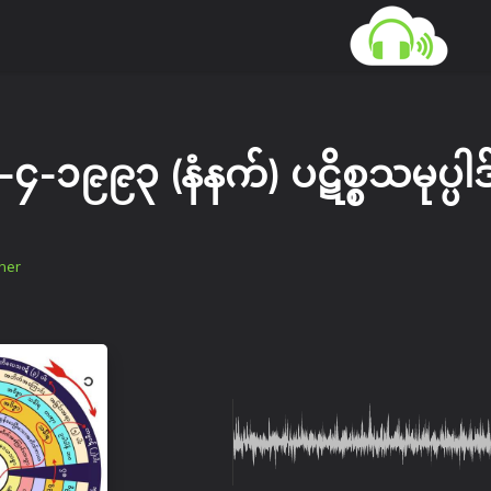
၄-၁၉၉၃ (နံနက်) ပဋိစ္စသမုပ္ပါဒ
her