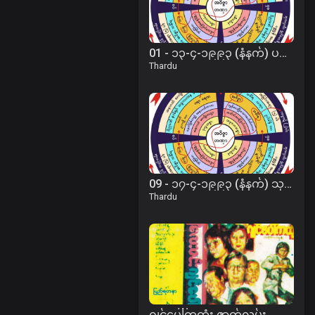
01 - ၁၃-၄-၁၉၉၃ (နံနက်) ပဋိစ္စသမုပ္ပါဒ်အခြေခံတရား
Thardu
09 - ၁၇-၄-၁၉၉၃ (နံနက်) သုညတဆိုက်အောင် ရှုပါတရား
Thardu
ဂျင်ပေါ်ကထုံး ဇာတ်လမ်း