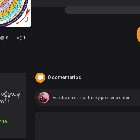
0
1
0 comentarios
ပဋိစ္စသမု
းတမ်း
ita