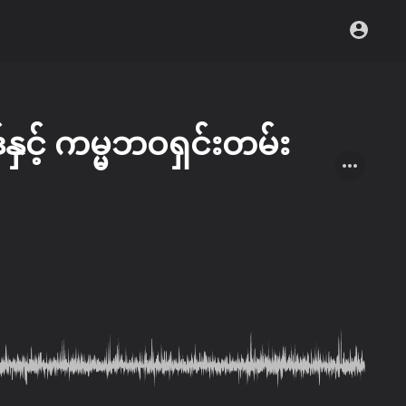
်နှင့် ကမ္မဘဝရှင်းတမ်း