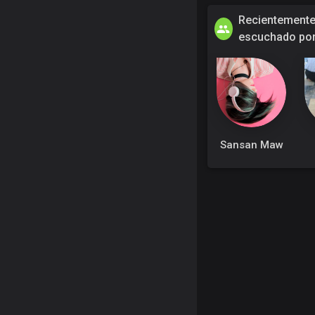
Recientement
escuchado po
Sansan Maw