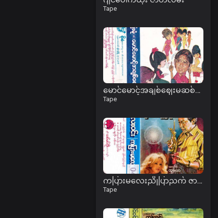
Tape
မောင်မောင့်အချစ်ဈေးမဆစ်နဲ့ ဇာတ်လမ်း
Tape
ကပြားမလေးညိုပြာညက် ဇာတ်လမ်း
Tape