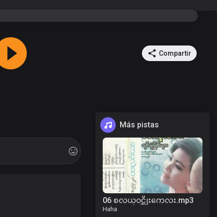
Compartir
Más pistas
06 စလယ္၀င္အိုးကေလး.mp3
Haha