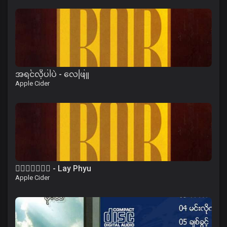
အရင်လိုပါပဲ - လေဖြူ
Apple Cider
၀ိေရာဓိ - Lay Phyu
Apple Cider