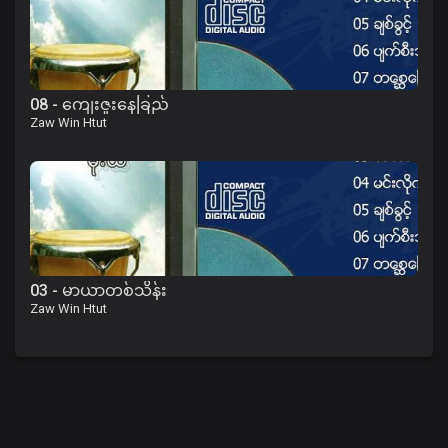
08 - ကျေးဇူးနေခြည်
Zaw Win Htut
03 - မာယာတစ်သိန်း
Zaw Win Htut