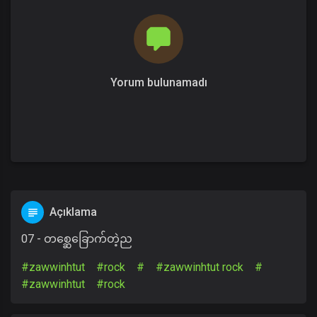
Yorum bulunamadı
Açıklama
07 - တစ္ဆေခြောက်တဲ့ည
#zawwinhtut
#rock
#
#zawwinhtut rock
#
#zawwinhtut
#rock