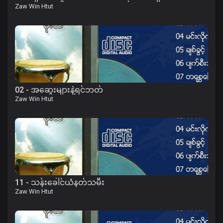
Zaw Win Htut
02 - အဆွေးများနဲ့ရင်ဘတ်
Zaw Win Htut
11 - သန်းခေါင်ယံနတ်သမီး
Zaw Win Htut