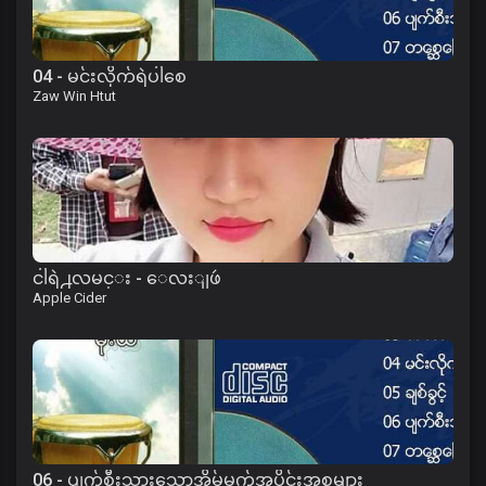
04 - မင်းလိုက်ရဲပါစေ
Zaw Win Htut
ငါရဲ႕လမင္း - ေလးျဖဴ
Apple Cider
06 - ပျက်စီးသွားသောအိမ်မက်အပိုင်းအစများ