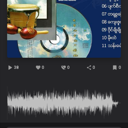
38
0
0
0
0