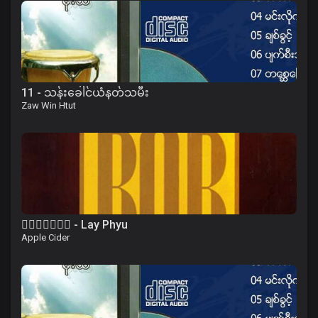
11 - သန်းခေါင်ယံနတ်သမီး
Zaw Win Htut
၀ိေရာဓိ - Lay Phyu
Apple Cider