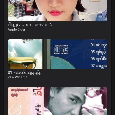
ငါရဲ႕လမင္း - ေလးျဖဴ
Apple Cider
01 - အထီးကျန်ချိန်
Zaw Win Htut