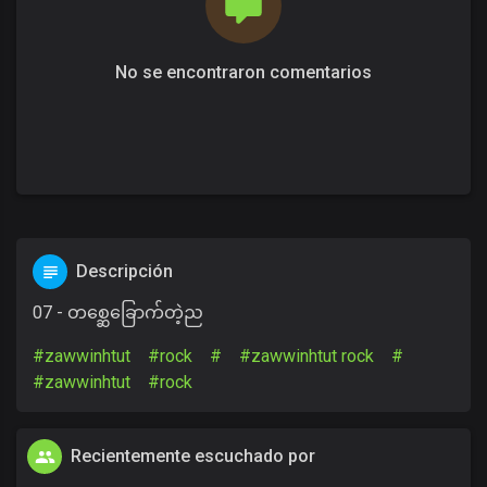
No se encontraron comentarios
Descripción
07 - တစ္ဆေခြောက်တဲ့ည
#zawwinhtut
#rock
#
#zawwinhtut rock
#
#zawwinhtut
#rock
Recientemente escuchado por