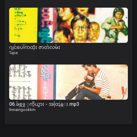
ဂျင်ပေါ်ကထုံး ဇာတ်လမ်း
Tape
06.ခ်စ္သူ ့ကိုယ္စား - အထြန္း.mp3
linnaingookkm