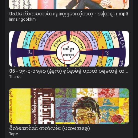
05.ေမတၱာကမၻာမ်ားျဖင့္မျခားလိုတယ္ - အထြန္း.mp3
linnaingookkm
05 - ၁၅-၄-၁၉၉၃ (နံနက်) ရုပ်နာမ်ခွဲ ပညတ် ပရမတ်ခွဲ တရား
Thardu
ဗိုလ်အောင်ဒင် ဇာတ်လမ်း (ပထမအခွေ)
Tape