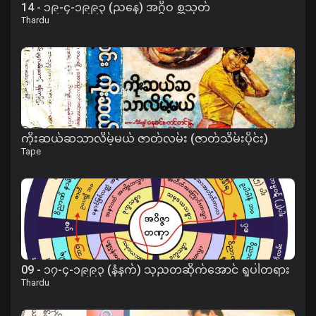
14 - ၁၉-၄-၁၉၉၃ (ညနေ) အဂ္ဂိဝ စ္ဆသုတ်
Thardu
ကိုးဆယ်ဆသာလိမ့်မယ် ဇာတ်လမ်း (ဇာတ်သိမ်းပိုင်း)
Tape
09 - ၁၇-၄-၁၉၉၃ (နံနက်) သုညတဆိုက်အောင် ရှုပါတရား
Thardu