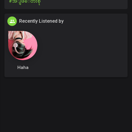
#အိျဖဴ​ေတးစု
Recently Listened by
Haha