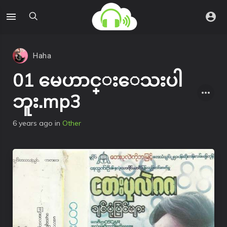
Haha
01 မေဟာင္းေသးပါ
ဘူး.mp3
6 years ago
in
Other