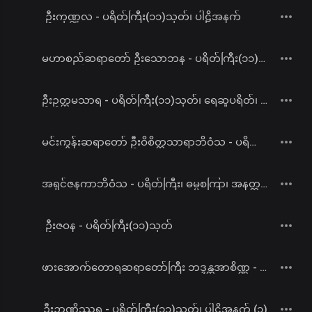
ဦးကုဏ္ဍလ - ပရိတ်ကြီး(၁၁)သုတ်၊ ပါဠိအနက်
မဟာစည်ဆရာတော် ဦးသောဘန - ပရိတ်ကြီး(၁၁)သုတ်
ဦးဥတ္တမသာရ - ပရိတ်ကြီး(၁၁)သုတ်၊ ရေဆူပရိတ်၊ ဂုဏ်တော်ကွန်ခြာ၊ ကမ္မဝါ
မင်းကွန်းဆရာတော် ဦးဝိစိတ္တသာရာဘိဝံသ - ပရိတ်ကြီး(၁၁)သုတ်၊ ကမ္မဝါ
အရှင်ဇနကာဘိဝံသ - ပရိတ်ကြီး၊ ဓမ္မစကြာ၊ အနတ္တလက္ခဏသုတ်
ဦးဇဝန - ပရိတ်ကြီး(၁၁)သုတ်
ဖားအောက်တောရဆရာတော်ကြီး ဘဒ္ဒန္တအာစိဏ္ဏ - ပရိတ်ကြီး(၁၁)သုတ်
ဦးဉာဏိဿရ - ပရိတ်ကြီး(၁၁)သုတ်၊ ပါဠိအနက် (၁)