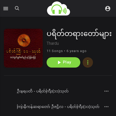
ပရိတ်တရားတော်များ
Thardu
11 Songs • 6 years ago
Play
ဦးနရပတိ - ပရိတ်ကြီး(၁၁)သုတ်
ကြာနီကန်ဆရာတော် ဦဇဋိလ - ပရိတ်ကြီး(၁၁)သုတ်