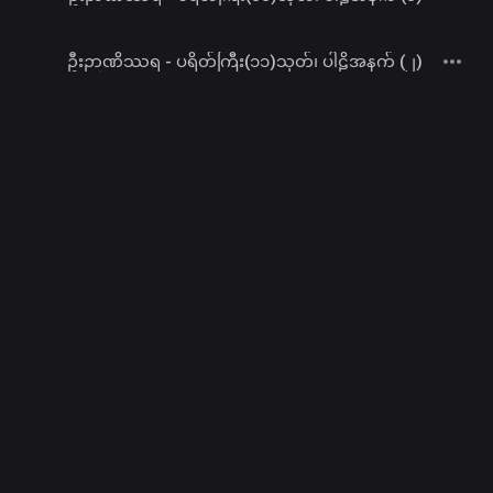
ဦးဉာဏိဿရ - ပရိတ်ကြီး(၁၁)သုတ်၊ ပါဠိအနက် (၂)
00
:
00
/
00
:
00