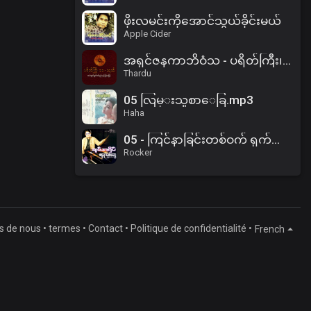
ဖိုးလမင်းကိုအောင်သွယ်ခိုင်းမယ်
Apple Cider
အရှင်ဇနကာဘိဝံသ - ပရိတ်ကြီး၊ ဓမ္မစကြာ၊ အနတ္တလက္ခဏသုတ်
Thardu
05 လြမ္းသူစာေခြ.mp3
Haha
05 - ကြင်နာခြင်းတစ်ဝက် ရှက်ထွေးခြင်းတစ်ဝက်.mp3
Rocker
s de nous
•
termes
•
Contact
•
Politique de confidentialité
•
French