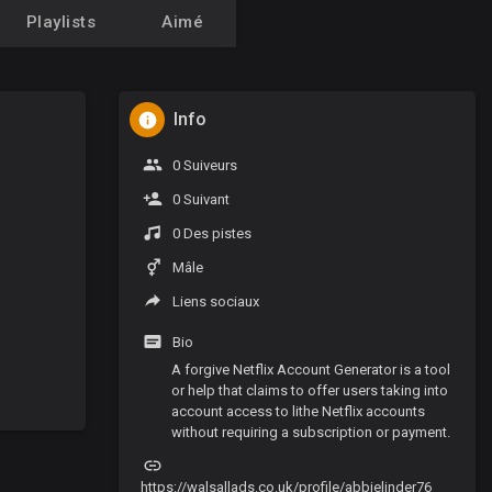
Playlists
Aimé
Info
0 Suiveurs
0 Suivant
0 Des pistes
Mâle
Liens sociaux
Bio
A forgive Netflix Account Generator is a tool
or help that claims to offer users taking into
account access to lithe Netflix accounts
without requiring a subscription or payment.
https://walsallads.co.uk/profile/abbielinder76