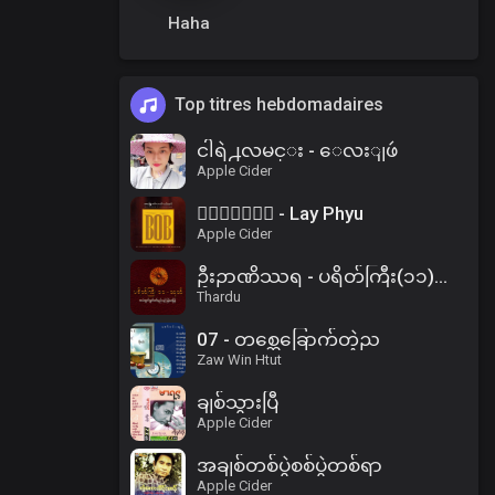
Haha
Top titres hebdomadaires
ငါရဲ႕လမင္း - ေလးျဖဴ
Apple Cider
၀ိေရာဓိ - Lay Phyu
Apple Cider
ဦးဉာဏိဿရ - ပရိတ်ကြီး(၁၁)သုတ်၊ ပါဠိအနက် (၂)
Thardu
07 - တစ္ဆေခြောက်တဲ့ည
Zaw Win Htut
ချစ်သွားပြီ
Apple Cider
အချစ်တစ်ပွဲစစ်ပွဲတစ်ရာ
Apple Cider